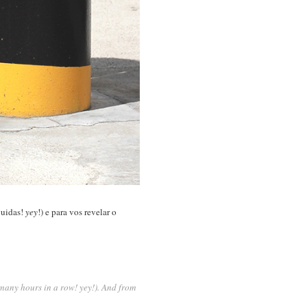
guidas!
yey
!) e para vos revelar o
many hours in a row! yey!). And from