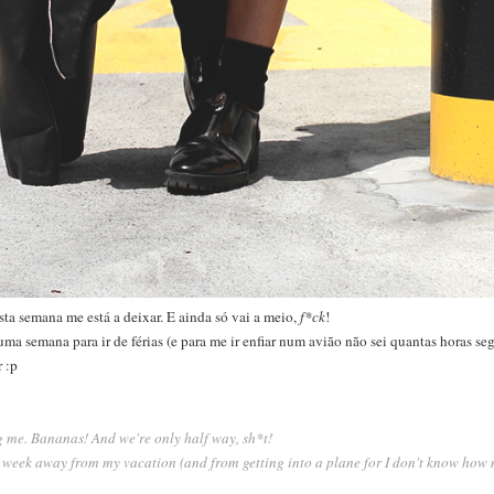
sta semana me está a deixar. E ainda só vai a meio,
f*ck
!
uma semana para ir de férias (e para me ir enfiar num avião não sei quantas horas se
 :p
g me. Bananas! And we're only half way, sh*t!
e week away from my vacation (and from getting into a plane for I don't know how 