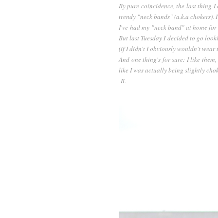
By pure coincidence, the last thing I
trendy "neck bands" (a.k.a chokers). 
I've had my "neck band" at home for li
But last Tuesday I decided to go looki
(if I didn't I obviously wouldn't wear t
And one thing's for sure: I like them,
like I was actually being slightly ch
B.