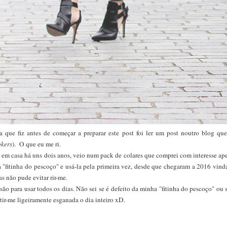
sa que fiz antes de começar a preparar este post foi ler um post noutro blog que
okers
). O que eu me ri.
á em casa há uns dois anos, veio num pack de colares que comprei com interesse ap
 a "fitinha do pescoço" e usá-la pela primeira vez, desde que chegaram a 2016 vin
s não pude evitar rir-me.
são para usar todos os dias. Não sei se é defeito da minha "fitinha do pescoço" ou 
ir-me ligeiramente esganada o dia inteiro xD.