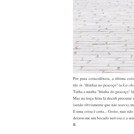
Por pura coincidência, a última coi
tão
in
"fitinhas no pescoço" (
a.k.a ch
Tinha a minha "fitinha do pescoço" l
Mas na terça feira lá decidi procurar
(senão obviamente que não usava), ma
E uma coisa é certa... Gosto, mas não 
deixou-me um bocado nervosa e a sent
B.