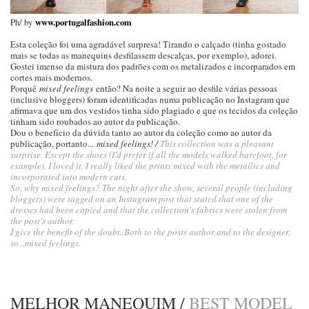
Ph/ by
www.portugalfashion.com
Esta coleção foi uma agradável surpresa! Tirando o calçado (tinha gostado
mais se todas as manequins desfilassem descalças, por exemplo), adorei.
Gostei imenso da mistura dos padrões com os metalizados e incorparados em
cortes mais modernos.
Porquê
mixed feelings
então? Na noite a seguir ao desfile várias pessoas
(inclusive bloggers) foram identificadas numa publicação no Instagram que
afirmava que um dos vestidos tinha sido plagiado e que os tecidos da coleção
tinham sido roubados ao autor da publicação.
Dou o benefício da dúvida tanto ao autor da coleção como ao autor da
publicação, portanto...
mixed feelings! /
This
collection was a pleasant
surprise. Except the shoes (I'd prefer if all the models walked barefoot, for
example), I loved it. I really liked the prints mixed with the metallics and
incorporated into modern cuts.
So, why mixed feelings? The night after the show, several people (including
bloggers) were tagged on an Instagram post that stated that one of the
dresses had been copied and that the collection's fabrics were stolen from
the post's author.
I give the benefit of the doubt. Both to the posts author and to the designer,
so...mixed feelings.
MELHOR MANEQUIM /
BEST MODEL