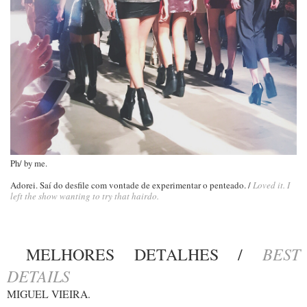
Ph/ by me.
Adorei. Saí do desfile com vontade de experimentar o penteado. /
Loved it. I
left the show wanting to try that hairdo.
BEST
MELHORES DETALHES /
DETAILS
MIGUEL VIEIRA.