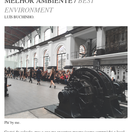
MELHOR AMBIENTE /
ENVIRONMENT
LUÍS BUCHINHO.
Ph/ by me.
Gostei da coleção, mas o que me encantou mesmo (como sempre) foi o local