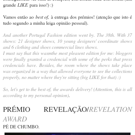
grande
LIKE
para isso!) :)
Vamos então ao
best of,
à entrega dos prémios! (atenção que isto é
tudo segundo a minha leiga opinião pessoal).
And another Portugal Fashion edition went by. The 38th. With 37
shows: 21 designer shows, 10 young designers' coordinate shows
and 6 clothing and shoes commercial lines shows.
I must say that this wasmthe most pleasent edition for me: bloggers
were finally granted a credencial with some of the perks that press
credencials have. Besides, the room where the shows take place
was organized in a way that allowed everyone to see the collections
properly, no matter where they're sitting (big LIKE for that) :)
So, let's get to the best of, the awards delivery! (Attention, this is all
according to my personal opinion)
.
REVELATION
PRÉMIO REVELAÇÃO/
AWARD
PÉ DE CHUMBO.