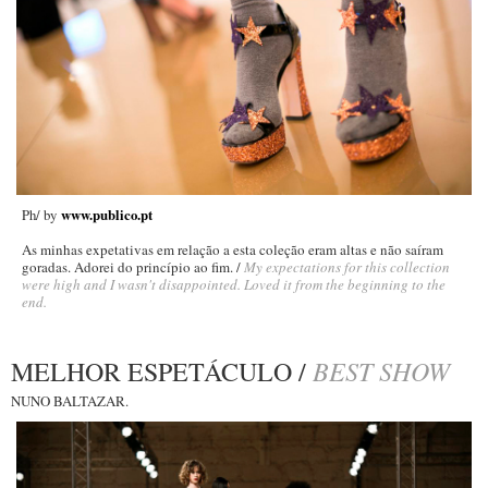
Ph/ by
www.publico.pt
As minhas expetativas em relação a esta coleção eram altas e não saíram
goradas. Adorei do princípio ao fim. /
My expectations for this collection
were high and I wasn't disappointed. Loved it from the beginning to the
end.
BEST SHOW
MELHOR ESPETÁCULO /
NUNO BALTAZAR.