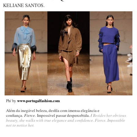
KELIANE SANTOS.
Ph/ by
www.portugalfashion.com
Além da inegável beleza, desfila com imensa elegância e
confiança.
Fierce.
Impossível passar despercebida. /
Besides her obvious
beauty, she walks with true elegance and confidence. Fierce. Impossible
not to notice her.