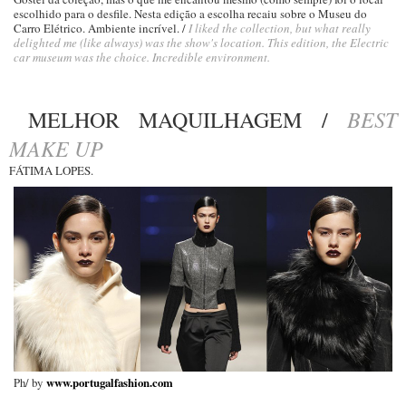
escolhido para o desfile. Nesta edição a escolha recaiu sobre o Museu do
Carro Elétrico. Ambiente incrível. /
I liked the collection, but what really
delighted me (like always) was the show's location. This edition, the Electric
car museum was the choice. Incredible environment.
BEST
MELHOR MAQUILHAGEM /
MAKE UP
FÁTIMA LOPES.
Ph/ by
www.portugalfashion.com