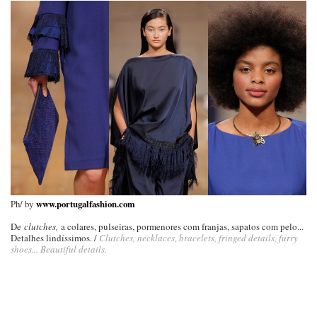
Ph/ by
www.portugalfashion.com
De
clutches,
a colares, pulseiras, pormenores com franjas, sapatos com pelo...
Detalhes lindíssimos. /
Clutches, necklaces, bracelets, fringed details, furry
shoes... Beautiful details.