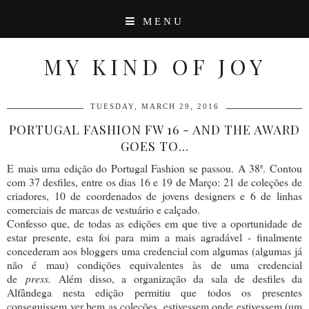
MENU
MY KIND OF JOY
TUESDAY, MARCH 29, 2016
PORTUGAL FASHION FW 16 - AND THE AWARD
GOES TO...
E mais uma edição do Portugal Fashion se passou. A 38ª. Contou
com 37 desfiles, entre os dias 16 e 19 de Março: 21 de coleções de
criadores, 10 de coordenados de jovens designers e 6 de linhas
comerciais de marcas de vestuário e calçado.
Confesso que, de todas as edições em que tive a oportunidade de
estar presente, esta foi para mim a mais agradável - finalmente
concederam aos bloggers uma credencial com algumas (algumas já
não é mau) condições equivalentes às de uma credencial
de
press.
Além disso, a organização da sala de desfiles da
Alfândega nesta edição permitiu que todos os presentes
conseguissem ver bem as coleções, estivessem onde estivessem (um