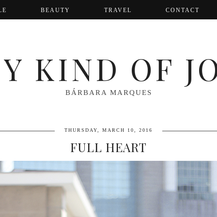
LE
BEAUTY
TRAVEL
CONTACT
Y KIND OF J
BÁRBARA MARQUES
THURSDAY, MARCH 10, 2016
FULL HEART