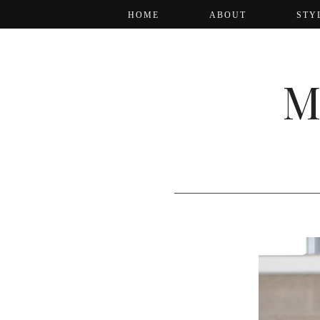
HOME
ABOUT
STY
M