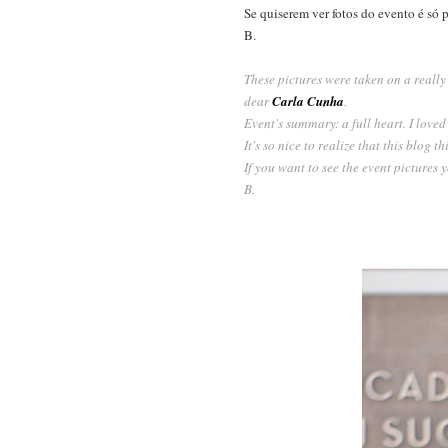
Se quiserem ver fotos do evento é só
B.
These pictures were taken on a reall
dear
Carla Cunha
.
Event's summary: a full heart. I love
It's so nice to realize that this blog t
If you want to see the event pictures
B.