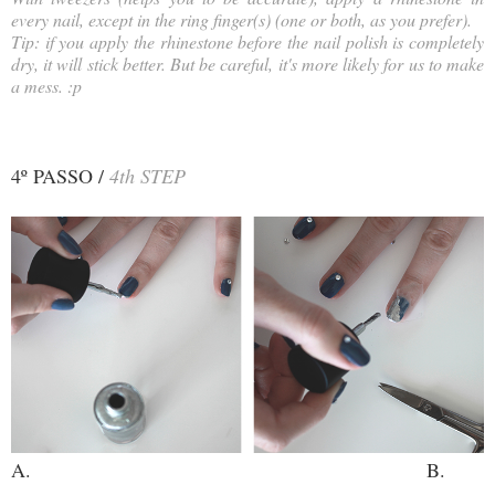
every nail, except in the ring finger(s) (one or both, as you prefer).
Tip: if you apply the rhinestone before the nail polish is completely
dry, it will stick better. But be careful, it's more likely for us to make
a mess. :p
4º PASSO /
4th STEP
A.
B.