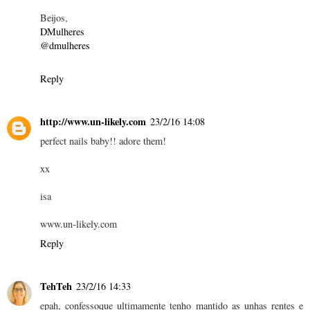
Beijos,
DMulheres
@dmulheres
Reply
http://www.un-likely.com
23/2/16 14:08
perfect nails baby!! adore them!
xx
isa
www.un-likely.com
Reply
TehTeh
23/2/16 14:33
epah, confessoque ultimamente tenho mantido as unhas rentes e