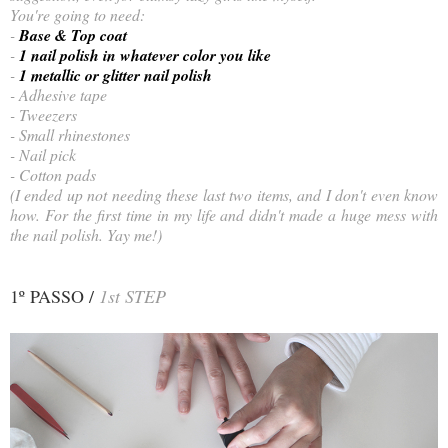
You're going to need:
-
Base & Top coat
-
1 nail polish in whatever color you like
-
1 metallic or glitter nail polish
- Adhesive tape
- Tweezers
- Small rhinestones
- Nail pick
- Cotton pads
(I ended up not needing these last two items, and I don't even know
how. For the first time in my life and didn't made a huge mess with
the nail polish. Yay me!)
1º PASSO /
1st STEP