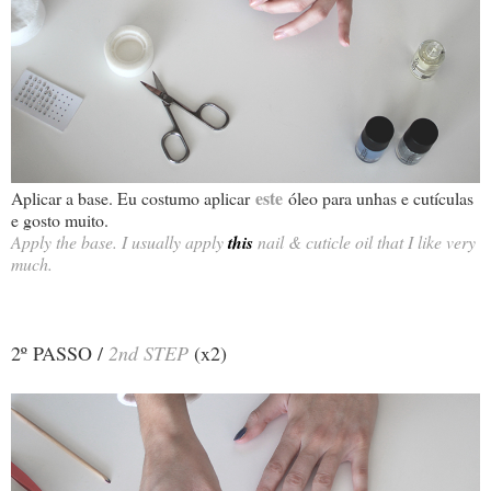
este
Aplicar a base. Eu costumo aplicar
óleo para unhas e cutículas
e gosto muito.
Apply the base. I usually apply
this
nail & cuticle oil that I like very
much.
2º PASSO /
2nd STEP
(x2)