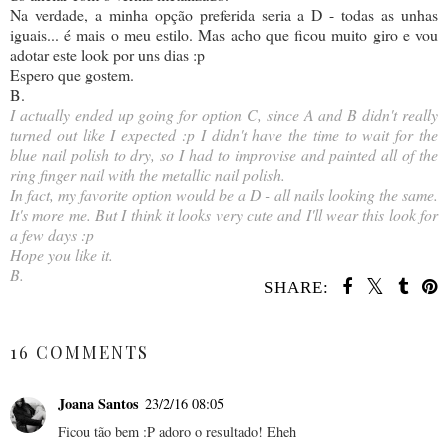
Na verdade, a minha opção preferida seria a D - todas as unhas
iguais... é mais o meu estilo. Mas acho que ficou muito giro e vou
adotar este look por uns dias :p
Espero que gostem.
B.
I actually ended up going for option C, since A and B didn't really
turned out like I expected :p I didn't have the time to wait for the
blue nail polish to dry, so I had to improvise and painted all of the
ring finger nail with the metallic nail polish.
In fact, my favorite option would be a D - all nails looking the same.
It's more me. But I think it looks very cute and I'll wear this look for
a few days :p
Hope you like it.
B.
SHARE:
SHARE
16 COMMENTS
Joana Santos
23/2/16 08:05
Ficou tão bem :P adoro o resultado! Eheh