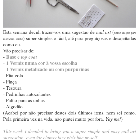
Esta semana decidi trazer-vos uma sugestão de
nail art
(
nome chique para
) super simples e fácil, até para preguiçosas e desajeitadas
manicure. ahaha
como eu.
Vão precisar de:
Base e
-
top coat
1 Verniz numa cor à vossa escolha
-
1 Verniz metalizado ou com purpurinas
-
- Fita-cola
- Pinça
- Tesoura
- Pedrinhas autocolantes
- Palito para as unhas
- Algodão
(Acabei por não precisar destes dois últimos itens, nem sei como.
Pela primeira vez na vida, não pintei muito por fora.
Yay me!
)
This week I decided to bring you a super simple and easy nail art
suggestion, even for clumsy lazy girls like myself.