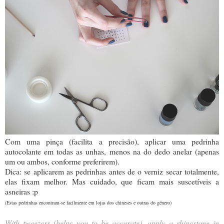
Com uma pinça (facilita a precisão), aplicar uma pedrinha
autocolante em todas as unhas, menos na do dedo anelar (apenas
um ou ambos, conforme preferirem).
Dica: se aplicarem as pedrinhas antes de o verniz secar totalmente,
elas fixam melhor. Mas cuidado, que ficam mais suscetíveis a
asneiras :p
(Estas pedrinhas encontram-se facilmente em lojas dos chineses e outras do género)
With tweezers (helps you to be accurate), apply a rhinestone in