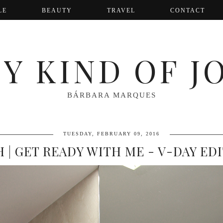
LE
BEAUTY
TRAVEL
CONTACT
Y KIND OF J
BÁRBARA MARQUES
TUESDAY, FEBRUARY 09, 2016
 | GET READY WITH ME - V-DAY ED