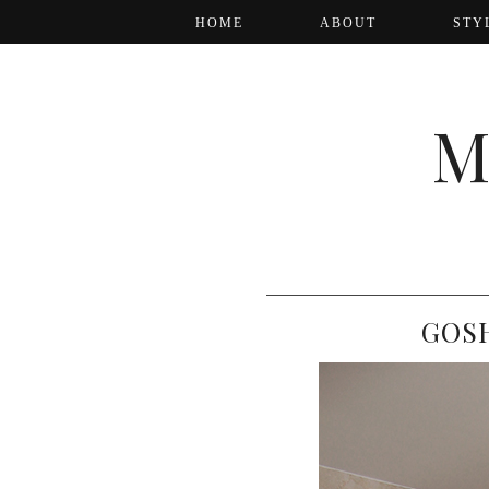
HOME
ABOUT
STY
M
GOSH