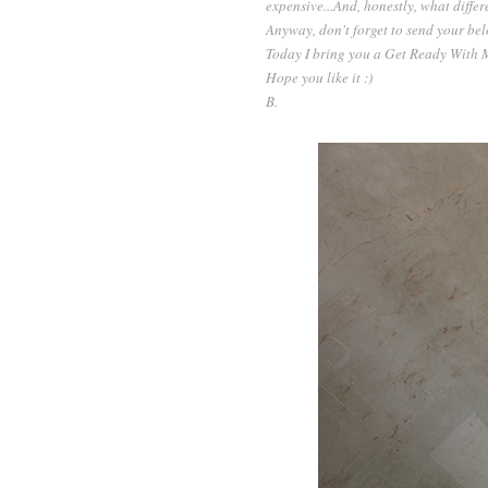
expensive...And, honestly, what differe
Anyway, don't forget to send your belo
Today I bring you a Get Ready With Me
Hope you like it :)
B.