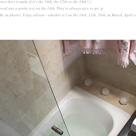
nce does it make if it's the 14th, the 15th or the 16th?;)
ved one a pretty text on the 14th. They're always nice to get :p
, in photos, V-day edition - whether it's on the 14th, 15th, 16th, in March, April 