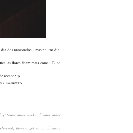
 dia dos namorados... mas noutro dia!
s, as flores ficam mais caras... E, na
e receber :p
l ou
whenever
.
r day! Some other weekend, some other
delivered, flowers get so much more