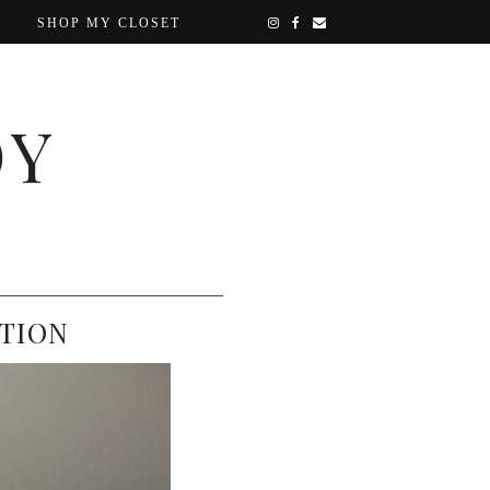
SHOP MY CLOSET
OY
ITION