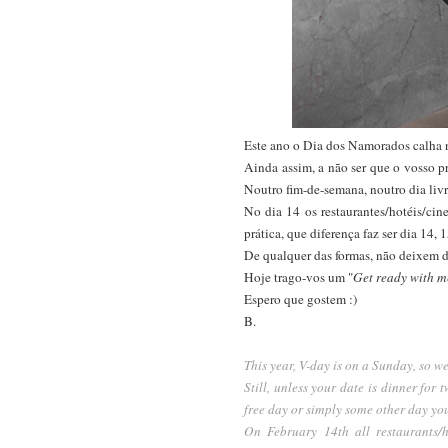
Este ano o Dia dos Namorados calha
Ainda assim, a não ser que o vosso p
Noutro fim-de-semana, noutro dia livr
No dia 14 os restaurantes/hotéis/cine
prática, que diferença faz ser dia 14, 
De qualquer das formas, não deixem d
Hoje trago-vos um "
Get ready with m
Espero que gostem :)
B.
This year, V-day is on a Sunday, so we
Still, unless your date is dinner fo
free day or simply some other day you 
On February 14th all restaurants/h