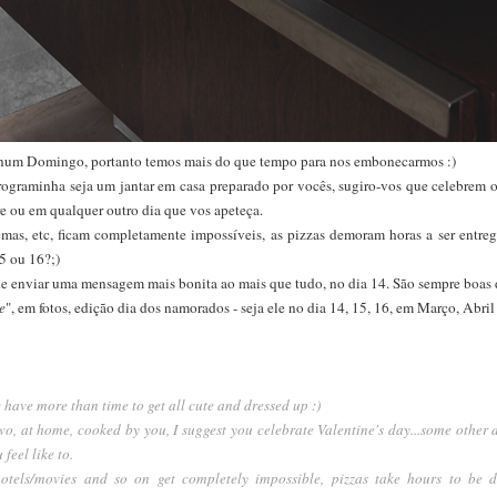
 num Domingo, portanto temos mais do que tempo para nos embonecarmos :)
rograminha seja um jantar em casa preparado por vocês, sugiro-vos que celebrem o
e ou em qualquer outro dia que vos apeteça.
mas, etc, ficam completamente impossíveis, as pizzas demoram horas a ser entregue
15 ou 16?;)
e enviar uma mensagem mais bonita ao mais que tudo, no dia 14. São sempre boas d
e
", em fotos, edição dia dos namorados - seja ele no dia 14, 15, 16, em Março, Abri
 have more than time to get all cute and dressed up :)
r two, at home, cooked by you, I suggest you celebrate Valentine's day...some othe
feel like to.
otels/movies and so on get completely impossible, pizzas take hours to be 