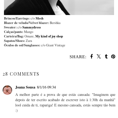
Brincos/Earrings:
Mesh
c/o
Blazer de veludo/Velvet blazer:
Bershka
Sweater:
Sammydress
c/o
Calças/pants:
Mango
Carteira/Bag:
My kind of joy shop
Ornare,
Sapatos/Shoes:
Zara
Óculos de sol/Sunglasses:
c/o Giant Vintage
SHARE:
SHARE
28 COMMENTS
Joana Sousa
8/1/16 09:34
A melhor parte é a prova de que estás cansada: "Imaginem que
depois de ter escrito acabado de escrever isto à 1:30h da manhã"
lool cuida de ti, rapariga! E mesmo cansada, estás sempre tão bem
:)