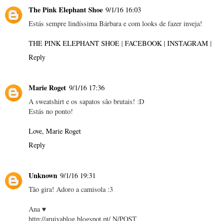
The Pink Elephant Shoe
9/1/16 16:03
Estás sempre lindíssima Bárbara e com looks de fazer inveja!
THE PINK ELEPHANT SHOE
|
FACEBOOK
|
INSTAGRAM
|
Reply
Marie Roget
9/1/16 17:36
A sweatshirt e os sapatos são brutais! :D
Estás no ponto!
Love, Marie Roget
Reply
Unknown
9/1/16 19:31
Tão gira! Adoro a camisola :3
Ana ♥
http://aruivablog.blogspot.pt/ N/POST