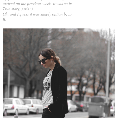
arrived on the previous week. It was so it!
True story, girls :)
Oh, and I guess it was simply option b) :p
B.