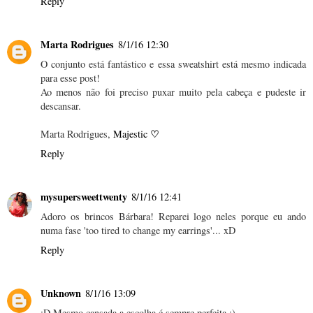
Reply
Marta Rodrigues
8/1/16 12:30
O conjunto está fantástico e essa sweatshirt está mesmo indicada
para esse post!
Ao menos não foi preciso puxar muito pela cabeça e pudeste ir
descansar.
♡
Marta Rodrigues,
Majestic
Reply
mysupersweettwenty
8/1/16 12:41
Adoro os brincos Bárbara! Reparei logo neles porque eu ando
numa fase 'too tired to change my earrings'... xD
Reply
Unknown
8/1/16 13:09
:D Mesmo cansada a escolha é sempre perfeita :)