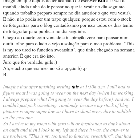
isto
Imaginem que depois de ter acabado de escrever
à 1:30h da
manhã, ainda tinha de ir pensar no que ia vestir no dia seguinte
(quando trabalho preparo sempre no dia anterior o que vou vestir).
E não, não podia ser um trapo qualquer, porque estou com o stock
de fotografias para o blog contadíssimo por isso todos os dias tenho
de fotografar para publicar no dia seguinte.
Chego ao quarto com vontade e inspiração zero para pensar num
outfit, olho para o lado e vejo a solução para o meu problema: "This
is my too tired to function sweatshirt", que tinha chegado na semana
anterior. É que era tão isto.
Juro que foi verdade, girls :)
Ah, e acho que era mesmo só a opção b) :p
B.
Imagine that after finishing writing
this
at 1:30h a.m. I still had to
figure what I was going to wear on the next day (when I'm working,
I always prepare what I'm going to wear the day before). And no, I
couldn't just pick something, randomly, because my stock of blog
pictures is super super low so I have to shoot every day to publish
on the next one.
So I arrive to my room with zero will or inspiration to think about
an outfit and then I look to my left and there it was, the answer to
my problem: "This is my too tired to function sweatshirt", that had