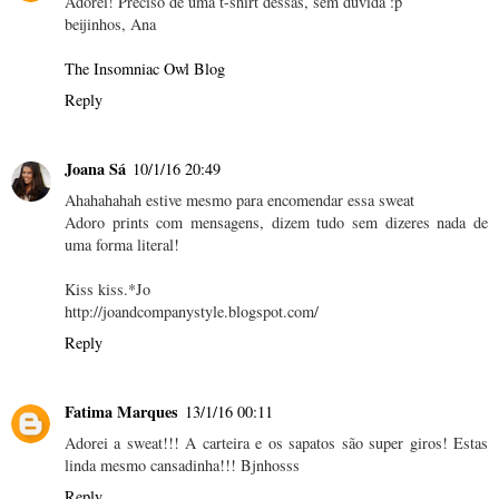
Adorei! Preciso de uma t-shirt dessas, sem dúvida :p
beijinhos, Ana
The Insomniac Owl Blog
Reply
Joana Sá
10/1/16 20:49
Ahahahahah estive mesmo para encomendar essa sweat
Adoro prints com mensagens, dizem tudo sem dizeres nada de
uma forma literal!
Kiss kiss.*Jo
http://joandcompanystyle.blogspot.com/
Reply
Fatima Marques
13/1/16 00:11
Adorei a sweat!!! A carteira e os sapatos são super giros! Estas
linda mesmo cansadinha!!! Bjnhosss
Reply