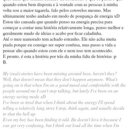
quando estou bem disposta e à vontade com as pessoas à minha
volta sou a maior tagarela, falo pelos cotovelos mesmo. Mas
ultimamente tenho andado em modo de poupança de energia xD
Estou tão cansada que quando penso na energia precisa para
começar a contar uma história relativamente longa, penso melhor e
geralmente mudo de ideias e acabo por ficar caladinha.
Até o meu namorado tem achado estranho. Ele não acha muita
piada porque eu consigo ser super confusa, mas passo a vida a
pensar alto quando estou com ele e nem isso tem acontecido.
E pronto, é esta a história por trás da minha falta de histórias :p
B.
My (real) stories have been missing around here, haven't they?
Well, that doesn't mean that they don't happen anymore. What's
going on is that when I'm on a good mood and comfortable with the
people around me I can't stop talking, but lately I've been on an
energy saving mode xD
I've been so tired that when I think about the energy I'll spend
telling a relatively long story I stop, think again, and usually decide
to shut the hell up.
Even my boy has been finding it odd. He doesn't love it because I
can get very confusing, but I think out loud all the time when I'm