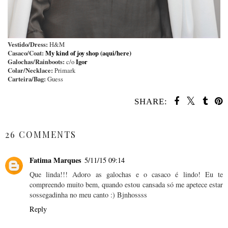
Vestido/Dress:
H&M
Casaco/Coat:
My kind of joy shop
(aqui/here)
Galochas/Rainboots:
Igor
c/o
Colar/Necklace:
Primark
Carteira/Bag:
Guess
SHARE:
SHARE
26 COMMENTS
Fatima Marques
5/11/15 09:14
Que linda!!! Adoro as galochas e o casaco é lindo! Eu te
compreendo muito bem, quando estou cansada só me apetece estar
sossegadinha no meu canto :) Bjnhossss
Reply