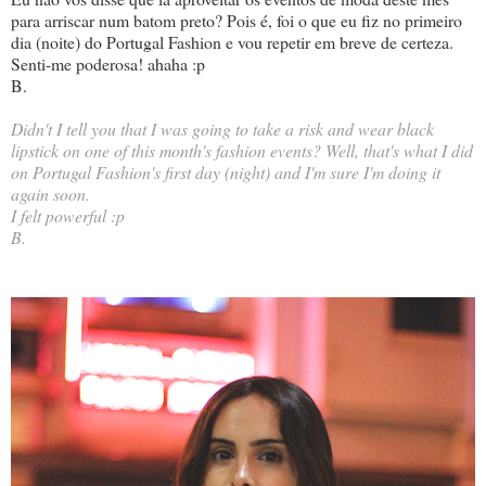
para arriscar num batom preto? Pois é, foi o que eu fiz no primeiro
dia (noite) do Portugal Fashion e vou repetir em breve de certeza.
Senti-me poderosa! ahaha :p
B.
Didn't I tell you that I was going to take a risk and wear black
lipstick on one of this month's fashion events? Well, that's what I did
on Portugal Fashion's first day (night) and I'm sure I'm doing it
again soon.
I felt powerful :p
B.