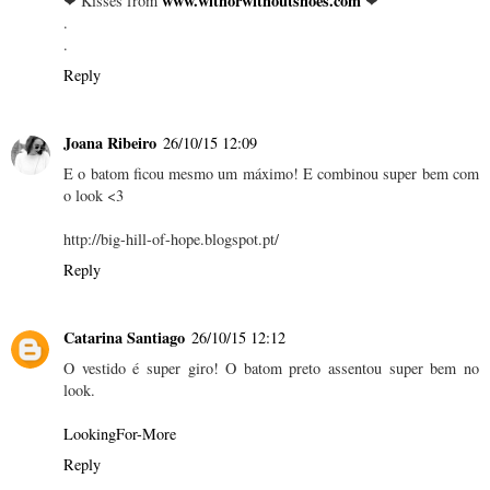
www.withorwithoutshoes.com
❤ Kisses from
❤
.
.
Reply
Joana Ribeiro
26/10/15 12:09
E o batom ficou mesmo um máximo! E combinou super bem com
o look <3
http://big-hill-of-hope.blogspot.pt/
Reply
Catarina Santiago
26/10/15 12:12
O vestido é super giro! O batom preto assentou super bem no
look.
LookingFor-More
Reply