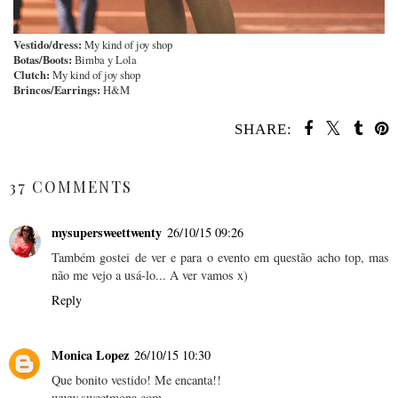
Vestido/dress:
My kind of joy shop
Botas/Boots:
Bimba y Lola
Clutch:
My kind of joy shop
Brincos/Earrings:
H&M
SHARE:
SHARE
37 COMMENTS
mysupersweettwenty
26/10/15 09:26
Também gostei de ver e para o evento em questão acho top, mas
não me vejo a usá-lo... A ver vamos x)
Reply
Monica Lopez
26/10/15 10:30
Que bonito vestido! Me encanta!!
www.sweetmona.com