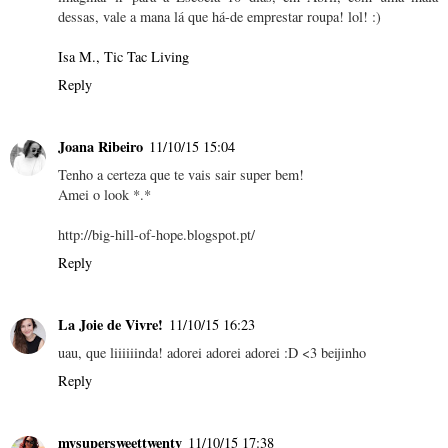
dessas, vale a mana lá que há-de emprestar roupa! lol! :)
Isa M., Tic Tac Living
Reply
Joana Ribeiro
11/10/15 15:04
Tenho a certeza que te vais sair super bem!
Amei o look *.*
http://big-hill-of-hope.blogspot.pt/
Reply
La Joie de Vivre!
11/10/15 16:23
uau, que liiiiiinda! adorei adorei adorei :D <3 beijinho
Reply
mysupersweettwenty
11/10/15 17:38