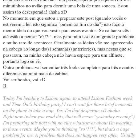
minutinhos no avião para dormir uma bela de uma soneca. Estou
assim tão desesperada! ahaha xD
No momento em que estou a preparar este post (quando vocês o
estiverem a ler, isto significa "ontem ao fim do dia") não faço a
menor ideia do que vou vestir para esses eventos. Se calhar vocês
até estão a pensar "e?!?!", mas para mim isso é um grande problema
e muito raro de acontecer. Geralmente as ideias vão me aparecendo
na cabeça ao longo da(s) semana(s) anterior(es), mas nestas que se
passaram, na minha cabeça não havia espaço para um alfinete,
portanto logo se vê.
Outro problema vai ser enfiar três looks completos para três eventos
diferentes na mini mala de cabine.
Vai ser bonito, vai xD
B.
Today I'm heading to Lisbon again, to attend Lisbon Fashion week
and Time Out's birthday party! I can't wait for those brief moments
on the plane to take a nap. Yes, I'm that desperate xD ahaha
Right now (when you read this, that will mean "yesterday evening")
I'm preparing this post with no clue whatsoever about I'm wearing
to those events. Maybe you're thinking "so?!?!", but that's a huge
problem for me. A problem that does not happen very often. Usually