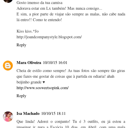
Gosto imenso da tua camisa
Adorava estar em Lx também! Mas nunca consigo...
E sim, a pior parte de viajar são sempre as malas, não cabe nada
lá entro!! Como te entendo!
Kiss kiss.*Jo
http://joandcompanystyle.blogspot.com/
Reply
Mara Oliveira
10/10/15 16:01
Cheia de estilo como sempre! As tuas fotos são sempre tão giras
que fazes-me gostar de coisas que à partida eu odiaria! ahah
beijinho grande ♥
http://www.sosweetsopink.com/
Reply
Isa Machado
10/10/15 18:11
Que linda! Adorei o conjunto! Tu é 3 outfits, eu já estou a
imaginar ir para a Escócia 10 dias, em Abril, com uma mala