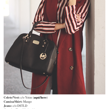
Colete/Vest:
aqui/here
c/o Yoins (
)
Camisa/Shirt:
Mango
Jeans:
c/o DSTLD