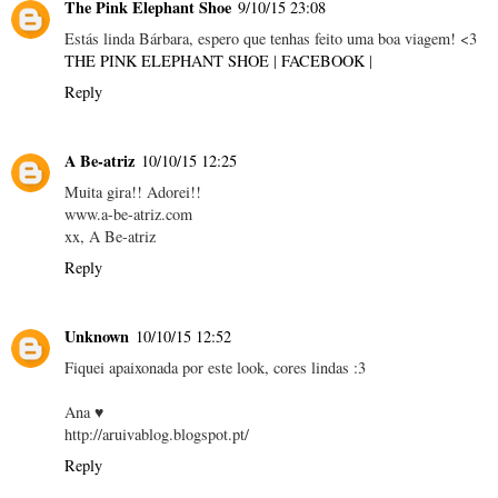
The Pink Elephant Shoe
9/10/15 23:08
Estás linda Bárbara, espero que tenhas feito uma boa viagem! <3
THE PINK ELEPHANT SHOE
|
FACEBOOK
|
Reply
A Be-atriz
10/10/15 12:25
Muita gira!! Adorei!!
www.a-be-atriz.com
xx, A Be-atriz
Reply
Unknown
10/10/15 12:52
Fiquei apaixonada por este look, cores lindas :3
Ana ♥
http://aruivablog.blogspot.pt/
Reply