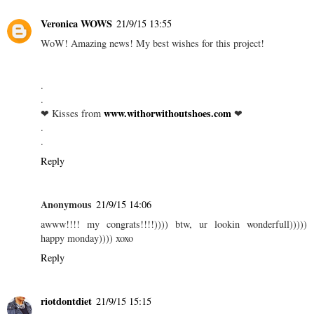
Veronica WOWS
21/9/15 13:55
WoW! Amazing news! My best wishes for this project!
.
.
www.withorwithoutshoes.com
❤ Kisses from
❤
.
.
Reply
Anonymous
21/9/15 14:06
awww!!!! my congrats!!!!)))) btw, ur lookin wonderfull)))))
happy monday)))) xoxo
Reply
riotdontdiet
21/9/15 15:15