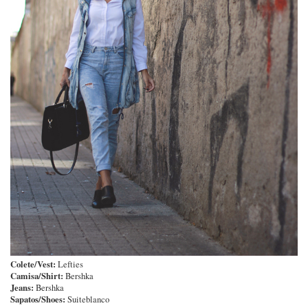
Colete/Vest:
Lefties
Camisa/Shirt:
Bershka
Jeans:
Bershka
Sapatos/Shoes:
Suiteblanco