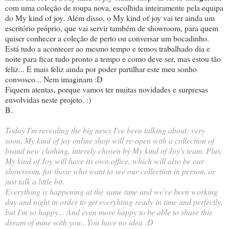
com uma coleção de roupa nova, escolhida inteiramente pela equipa
do My kind of joy. Além disso, o My kind of joy vai ter ainda um
escritório próprio, que vai servir também de showroom, para quem
quiser conhecer a coleção de perto ou conversar um bocadinho.
Está tudo a acontecer ao mesmo tempo e temos trabalhado dia e
noite para ficar tudo pronto a tempo e como deve ser, mas estou tão
feliz... E mais feliz ainda por poder partilhar este meu sonho
convosco... Nem imaginam :D
Fiquem atentas, porque vamos ter muitas novidades e surpresas
envolvidas neste projeto. :)
B.
Today I'm revealing the big news I've been talking about: very
soon, My kind of joy online shop will re-open with a collection of
brand new clothing, interely chosen by My kind of Joy's team. Plus,
My kind of Joy will have its own office, which will also be our
showroom, for those who want to see our collection in person, or
just talk a little bit.
Everything is happening at the same time and we've been working
day and night in order to get everyhting ready in time and perfectly,
but I'm so happy... And even more happy to be able to share this
dream of mine with you...You have no idea :D