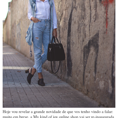
Hoje vou revelar a grande novidade de que vos tenho vindo a falar:
muito em breve, a My kind of joy online shop vai ser re-inaugurada