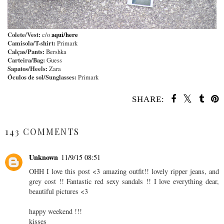
Colete/Vest:
aqui/here
c/o
Camisola/T-shirt:
Primark
Calças/Pants:
Bershka
Carteira/Bag:
Guess
Sapatos/Heels:
Zara
Óculos de sol/Sunglasses:
Primark
SHARE:
SHARE
143 COMMENTS
Unknown
11/9/15 08:51
OHH I love this post <3 amazing outfit!! lovely ripper jeans, and
grey cost !! Fantastic red sexy sandals !! I love everything dear,
beautiful pictures <3
happy weekend !!!
kisses