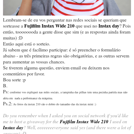
Lembram-se de eu vos perguntar nas redes sociais se queriam que
Fujifilm Instax Wide 210
Instax day
sorteasse a
que usei no
? Pois
então, toooooooda a gente disse que sim (e as respostas ainda foram
muitas) :D
Então aqui está o sorteio.
Já sabem que é facílimo participar: é só preencher o formulário
abaixo - as três primeiras regras são obrigatórias, e as outras servem
para aumentar as vossas chances.
Se tiverem alguma questão, enviem email ou deixem nos
comentários por favor.
Boa sorte :p
B.
Ps:
conforme vos expliquei nas redes sociais, a tampinha das pilhas tem uma pecinha partida mas não
afeta em nada a performance da máquina.
Ps.2:
As fotos da instax 210 são o dobro do tamanho das da instax mini :)
Do you remember when I asked you on social network if you'd like
me to host a giveaway for the
Fujifilm Instax Wide 210
I used on
Instax day
? Well, eeeeeeeeveryone said yes (and there were a lot of
answers) :D