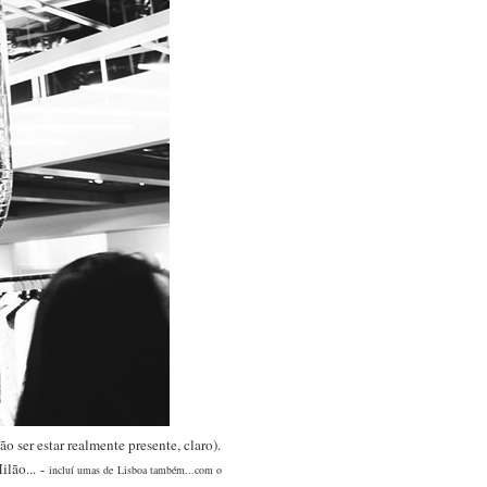
 ser estar realmente presente, claro).
ilão... -
incluí umas de Lisboa também...com o