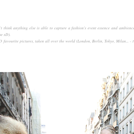
n't think anything else is able to capture a fashion's event essence and ambienc
se xD).
favourite pictures, taken all over the world (London, Berlin, Tokyo, Milan... -
I