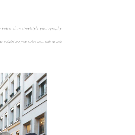
e better than streetstyle photography
've included one from Lisbon too... with my look