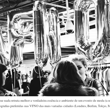
que nada retrata melhor a verdadeira essência e ambiente de um evento de moda (a não
ografias preferidas nas VFNO das mais variadas cidades (Londres, Berlim, Tokyo, M