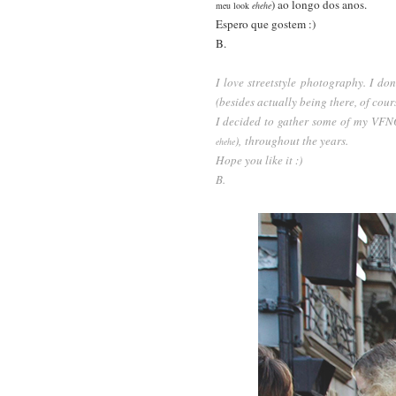
) ao longo dos anos.
meu look
ehehe
Espero que gostem :)
B.
I love streetstyle photography. I do
(besides actually being there, of cour
I decided to gather some of my VFNO 
), throughout the years.
ehehe
Hope you like it :)
B.