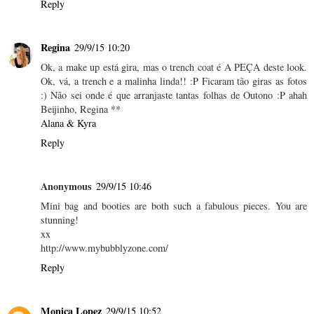
Reply
Regina
29/9/15 10:20
Ok, a make up está gira, mas o trench coat é A PEÇA deste look.
Ok, vá, a trench e a malinha linda!! :P Ficaram tão giras as fotos
:) Não sei onde é que arranjaste tantas folhas de Outono :P ahah
Beijinho, Regina **
Alana & Kyra
Reply
Anonymous
29/9/15 10:46
Mini bag and booties are both such a fabulous pieces. You are
stunning!
xx
http://www.mybubblyzone.com/
Reply
Monica Lopez
29/9/15 10:52