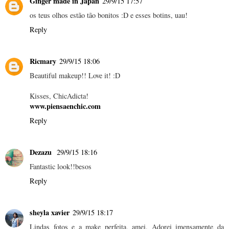
Ginger made in Japan
29/9/15 17:57
os teus olhos estão tão bonitos :D e esses botins, uau!
Reply
Ricmary
29/9/15 18:06
Beautiful makeup!! Love it! :D
Kisses, ChicAdicta!
www.piensaenchic.com
Reply
Dezazu
29/9/15 18:16
Fantastic look!!besos
Reply
sheyla xavier
29/9/15 18:17
Lindas fotos e a make perfeita, amei. Adorei imensamente da