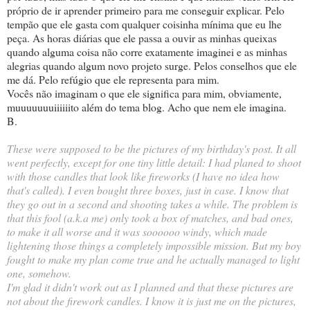
próprio de ir aprender primeiro para me conseguir explicar. Pelo
tempão que ele gasta com qualquer coisinha mínima que eu lhe
peça. As horas diárias que ele passa a ouvir as minhas queixas
quando alguma coisa não corre exatamente imaginei e as minhas
alegrias quando algum novo projeto surge. Pelos conselhos que ele
me dá. Pelo refúgio que ele representa para mim.
Vocês não imaginam o que ele significa para mim, obviamente,
muuuuuuuiiiiiito além do tema blog. Acho que nem ele imagina.
B.
These were supposed to be the pictures of my birthday's post. It all
went perfectly, except for one tiny little detail: I had planed to shoot
with those candles that look like fireworks (I have no idea how
that's called). I even bought three boxes, just in case. I know that
they go out in a second and shooting takes a while. The problem is
that this fool (a.k.a me) only took a box of matches, and bad ones,
to make it all worse and it was soooooo windy, which made
lightening those things a completely impossible mission. But my boy
fought to make my plan come true and he actually managed to light
one, somehow.
I'm glad it didn't work out as I planned and that these pictures are
not about the firework candles. I know it is just me on the pictures,