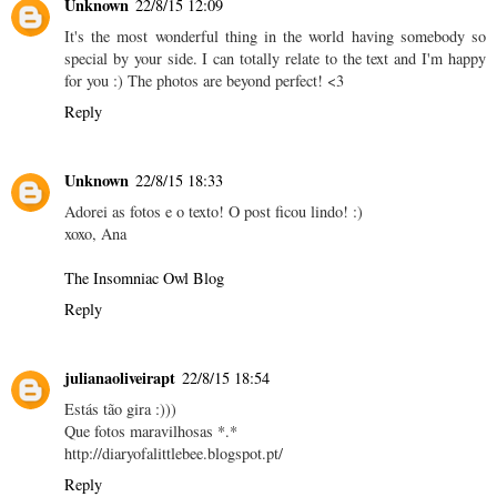
Unknown
22/8/15 12:09
It's the most wonderful thing in the world having somebody so
special by your side. I can totally relate to the text and I'm happy
for you :) The photos are beyond perfect! <3
Reply
Unknown
22/8/15 18:33
Adorei as fotos e o texto! O post ficou lindo! :)
xoxo, Ana
The Insomniac Owl Blog
Reply
julianaoliveirapt
22/8/15 18:54
Estás tão gira :)))
Que fotos maravilhosas *.*
http://diaryofalittlebee.blogspot.pt/
Reply