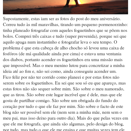
Supostamente, estas iam ser as fotos do post do meu aniversário.
Correu tudo às mil maravilhas, tirando um pequeno pormenorzinho:
tinha planeado fotografar com aqueles foguetinhos que se põem nos
bolos. Comprei três caixas e tudo (super prevenida), porque sei que
aquilo apaga num instantinho e fotografar leva o seu tempo. O
problema é que esta cabeça de alho chocho só levou uma caixa de
fosfóros (de má qualidade ainda por cima) e estava uma ventania
dos diabos, portanto acender os foguetinhos era uma missão mais
que impossível. Mas o meu menino lutou para concretizar a minha
ideia até ao fim e, não sei como, ainda conseguiu acender um.
Fico feliz por não ter corrido como planeei e por estas fotos não
serem sobre os foguetinhos. Eu sei que sou só eu que apareço, mas
estas fotos não são sequer sobre mim. São sobre o meu namorado,
que as tirou. São sobre este lugar incrível que é dele, mas que ele
gosta de partilhar comigo. São sobre um obrigada do fundo do
coração por tudo o que ele faz por mim. São sobre o facto de este
blog não ser possível sem ele (nem sem a minha mãe, nem sem o
meu pai, mas isso deixo para outro dia). Mais do que pelas vezes em
que ele me fotografa, que ainda são algumas, pelo design do blog,
por tudo, mas tudo o que ele me ensina e que muitas vezes tem ele