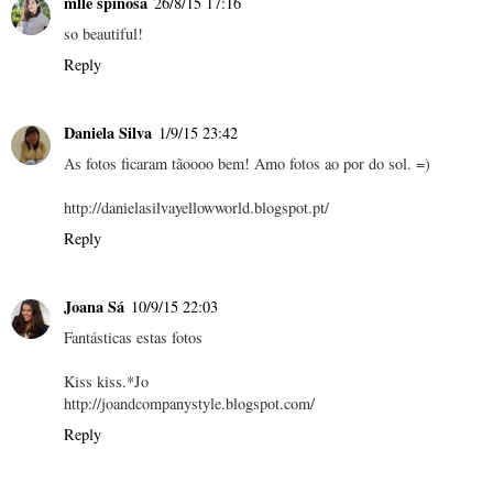
mlle spinosa
26/8/15 17:16
so beautiful!
Reply
Daniela Silva
1/9/15 23:42
As fotos ficaram tãoooo bem! Amo fotos ao por do sol. =)
http://danielasilvayellowworld.blogspot.pt/
Reply
Joana Sá
10/9/15 22:03
Fantásticas estas fotos
Kiss kiss.*Jo
http://joandcompanystyle.blogspot.com/
Reply