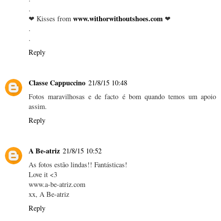
.
www.withorwithoutshoes.com
❤ Kisses from
❤
.
.
Reply
Classe Cappuccino
21/8/15 10:48
Fotos maravilhosas e de facto é bom quando temos um apoio
assim.
Reply
A Be-atriz
21/8/15 10:52
As fotos estão lindas!! Fantásticas!
Love it <3
www.a-be-atriz.com
xx, A Be-atriz
Reply