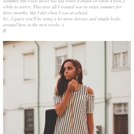
Summer, but I was never too sad when it ended or when it took a
while to arrive. This year all I wanted was to enjoy summer for
three months, like I did when I was at school.
So...I guess you'll be seing a lot more dresses and simple looks
around here in the next weeks :)
B.