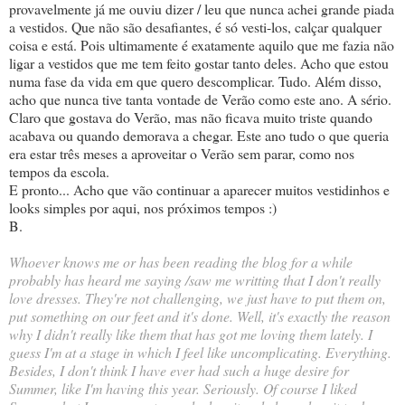
provavelmente já me ouviu dizer / leu que nunca achei grande piada
a vestidos. Que não são desafiantes, é só vesti-los, calçar qualquer
coisa e está. Pois ultimamente é exatamente aquilo que me fazia não
ligar a vestidos que me tem feito gostar tanto deles. Acho que estou
numa fase da vida em que quero descomplicar. Tudo. Além disso,
acho que nunca tive tanta vontade de Verão como este ano. A sério.
Claro que gostava do Verão, mas não ficava muito triste quando
acabava ou quando demorava a chegar. Este ano tudo o que queria
era estar três meses a aproveitar o Verão sem parar, como nos
tempos da escola.
E pronto... Acho que vão continuar a aparecer muitos vestidinhos e
looks simples por aqui, nos próximos tempos :)
B.
Whoever knows me or has been reading the blog for a while
probably has heard me saying /saw me writting that I don't really
love dresses. They're not challenging, we just have to put them on,
put something on our feet and it's done. Well, it's exactly the reason
why I didn't really like them that has got me loving them lately. I
guess I'm at a stage in which I feel like uncomplicating. Everything.
Besides, I don't think I have ever had such a huge desire for
Summer, like I'm having this year. Seriously. Of course I liked