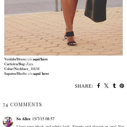
Vestido/Dress:
aqui/here
c/o
Carteira/Bag:
Zara
Colar/Necklace_
H&M
Sapatos/Heels:
aqui/ here
c/o
SHARE:
SHARE
74 COMMENTS
So Alice
15/7/15 08:57
I love your black and white look. Simple and elegant in one! You