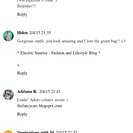
Beijinho!!!
Reply
Helen
2/4/15 21:35
Gorgeous outfit, you look amazing and I love the green bag!! <3
* Electric Sunrise - Fashion and Lifestyle Blog *
x
Reply
Adriana R.
2/4/15 21:41
Linda! Adoro colares assim :)
thefancycats.blogspot.com
Reply
Inspirations with M
2/4/15 21:52