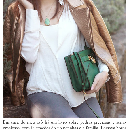
Em casa do meu avô há um livro sobre pedras preciosas e semi-
preciosas, com ilustrações do tio patinhas e a família. Passava horas