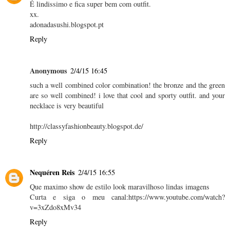
É lindissimo e fica super bem com outfit.
xx.
adonadasushi.blogspot.pt
Reply
Anonymous
2/4/15 16:45
such a well combined color combination! the bronze and the green
are so well combined! i love that cool and sporty outfit. and your
necklace is very beautiful
http://classyfashionbeauty.blogspot.de/
Reply
Nequéren Reis
2/4/15 16:55
Que maximo show de estilo look maravilhoso lindas imagens
Curta e siga o meu canal:https://www.youtube.com/watch?
v=3xZdo8xMv34
Reply