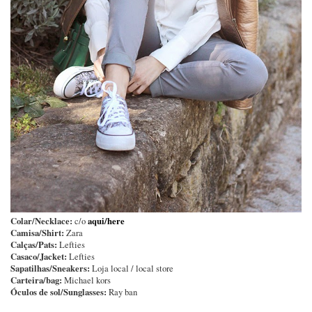
Colar/Necklace:
aqui/here
c/o
Camisa/Shirt:
Zara
Calças/Pats:
Lefties
Casaco/Jacket:
Lefties
Sapatilhas/Sneakers:
Loja local / local store
Carteira/bag:
Michael kors
Óculos de sol/Sunglasses:
Ray ban