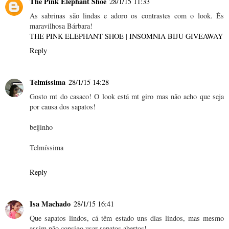
The Pink Elephant Shoe
28/1/15 11:33
As sabrinas são lindas e adoro os contrastes com o look. És
maravilhosa Bárbara!
THE PINK ELEPHANT SHOE
|
INSOMNIA BIJU GIVEAWAY
Reply
Telmíssima
28/1/15 14:28
Gosto mt do casaco! O look está mt giro mas não acho que seja
por causa dos sapatos!
beijinho
Telmíssima
Reply
Isa Machado
28/1/15 16:41
Que sapatos lindos, cá têm estado uns dias lindos, mas mesmo
assim não consigo usar sapatos abertos!