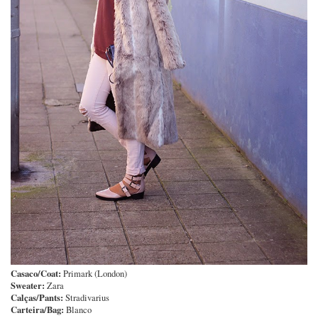
Casaco/Coat:
Primark (London)
Sweater:
Zara
Calças/Pants:
Stradivarius
Carteira/Bag:
Blanco