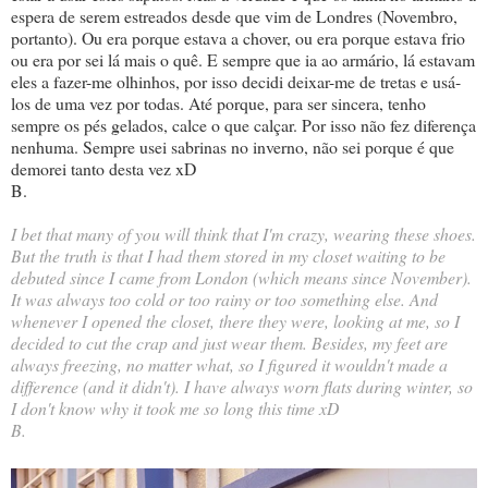
espera de serem estreados desde que vim de Londres (Novembro,
portanto). Ou era porque estava a chover, ou era porque estava frio
ou era por sei lá mais o quê. E sempre que ia ao armário, lá estavam
eles a fazer-me olhinhos, por isso decidi deixar-me de tretas e usá-
los de uma vez por todas. Até porque, para ser sincera, tenho
sempre os pés gelados, calce o que calçar. Por isso não fez diferença
nenhuma. Sempre usei sabrinas no inverno, não sei porque é que
demorei tanto desta vez xD
B.
I bet that many of you will think that I'm crazy, wearing these shoes.
But the truth is that I had them stored in my closet waiting to be
debuted since I came from London (which means since November).
It was always too cold or too rainy or too something else. And
whenever I opened the closet, there they were, looking at me, so I
decided to cut the crap and just wear them. Besides, my feet are
always freezing, no matter what, so I figured it wouldn't made a
difference (and it didn't). I have always worn flats during winter, so
I don't know why it took me so long this time xD
B.