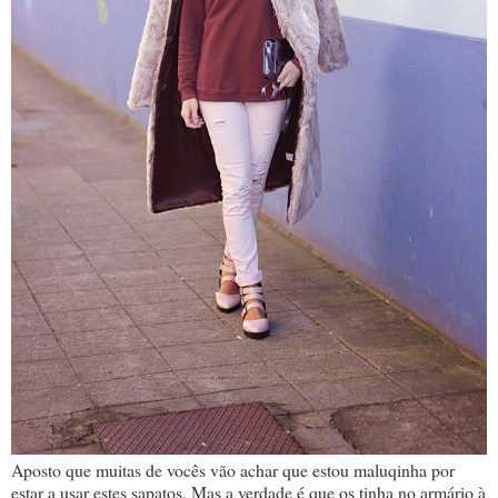
Aposto que muitas de vocês vão achar que estou maluqinha por
estar a usar estes sapatos. Mas a verdade é que os tinha no armário à