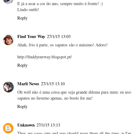
E já a usar a cor do ano, sempre muito à frente! :)
Lindo outfit!
Reply
Find Your Way
27/1/15 13:03
Ahah, frio à parte, os sapatos são o máximo! Adoro!
http://finddyourway.blogspot.pt/
Reply
Marli Neves
27/1/15 13:10
Oh well não é uma coisa que seja grande dilema para mim: eu uso
sapatos no Inverno apenas, no boots for me!
Reply
Unknown
27/1/15 13:13
They are sooo cute and you should wear them all the time :p I'm