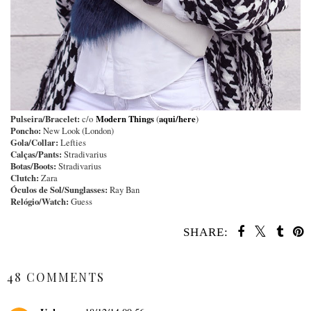
Pulseira/Bracelet:
Modern Things
aqui/here
c/o
(
)
Poncho:
New Look (London)
Gola/Collar:
Lefties
Calças/Pants:
Stradivarius
Botas/Boots:
Stradivarius
Clutch:
Zara
Óculos de Sol/Sunglasses:
Ray Ban
Relógio/Watch:
Guess
SHARE:
SHARE
48 COMMENTS