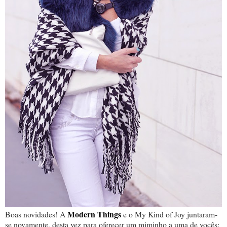
Modern Things
Boas novidades! A
e o My Kind of Joy juntaram-
se novamente, desta vez para oferecer um miminho a uma de vocês: