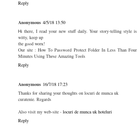
Reply
Anonymous
4/5/18 13:50
Ꮋi there, I read уour new stuff daily. Your story-telling style is
witty, keep up
tһe gⲟⲟd worк!
Our ѕite : How To Passwⲟrd Protect Folder In Less Than Four
Minutes Using Thеse Amazing Тools
Reply
Anonymous
16/7/18 17:23
Thanks for sharing your thoughts on locuri de munca uk
curatenie. Regards
Also visit my web-site -
locuri de munca uk hoteluri
Reply