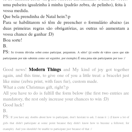
uma pulseira igualzinha à minha (padrão zebra, de pelinho), feita à
vossa medida.
Que bela prendinha de Natal hein?:p
Para se habilitarem só têm de preencher o formulário abaixo (as
duas primeiras regras são obrigatórias, as outras só aumentam a
vossa chance de ganhar :D)
Boa sorte!
B.
PS:
Se tiverem dúvidas sobre como participar, perguntem. A sério! (já soube de vários casos que não
participaram por não saberem como ser seguidor, por exemplo) É uma pena não participarem por isso :/
Modern Things
Good news!
and My kind of joy got together
again, and this time, to give one of you a little treat: a bracelet just
like mine (zebra print, with faux fur), custom made.
What a cute Christmas gift, right?:p
All you have to do is fulfill the form below (the first two entries are
mandatory, the rest only increase your chances to win :D)
Good luck!
B.
PS:
If you have any doubts about how to participate, don't hesitate to ask. I mean it :) (I know a lot of
girls that didn't participate at some point because they didn't know how to become a follower, for
example). And you shouldn't be unable to participate just because of that :/