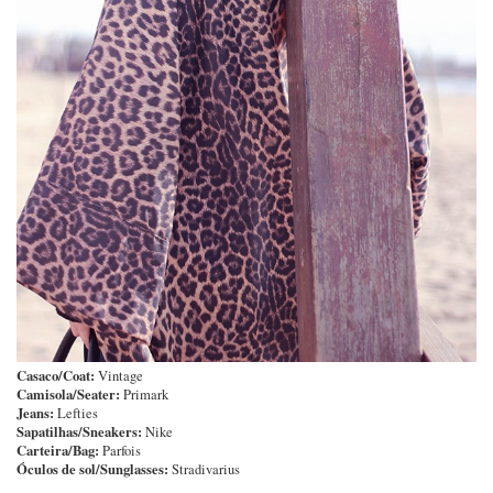
Casaco/Coat:
Vintage
Camisola/Seater:
Primark
Jeans:
Lefties
Sapatilhas/Sneakers:
Nike
Carteira/Bag:
Parfois
Óculos de sol/Sunglasses:
Stradivarius