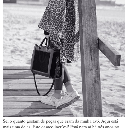
Sei o quanto gostam de peças que eram da minha avó. Aqui está
mais uma delas. Este casaco incrível! Está para aí há três anos no