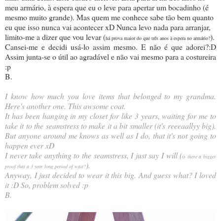
meu armário, à espera que eu o leve para apertar um bocadinho (é
mesmo muito grande). Mas quem me conhece sabe tão bem quanto
eu que isso nunca vai acontecer xD Nunca levo nada para arranjar,
limito-me a dizer que vou levar (
).
há prova maior do que três anos à espera no armário?
Cansei-me e decidi usá-lo assim mesmo. E não é que adorei?:D
Assim junta-se o útil ao agradável e não vai mesmo para a costureira
:p
B.
I know how much you love items that belonged to my grandma.
Here's another one. This awsome coat.
It has been hanging in my closet for like 3 years, waiting for me to
take it to the seamstress to make it a bit smaller (it's reeeaallyy big).
But anyone around me knows as well as I do, that it's not going to
happen ever xD
I never take anything to the seamstress, I just say I will (
is there a bigger
).
proof that a 3 year long period of wait?
Anyway, I just decided to wear it this big. And guess what? I loved
it :D So, problem solved :p
B.