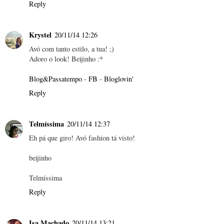
Reply
Krystel
20/11/14 12:26
Avó com tanto estilo, a tua! ;)
Adoro o look! Beijinho :*
Blog&Passatempo
-
FB
-
Bloglovin'
Reply
Telmíssima
20/11/14 12:37
Eh pá que giro! Avó fashion tá visto!
beijinho
Telmíssima
Reply
Isa Machado
20/11/14 13:21