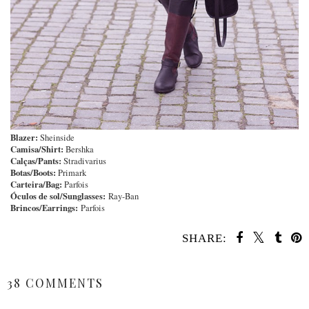
Blazer:
Sheinside
Camisa/Shirt:
Bershka
Calças/Pants:
Stradivarius
Botas/Boots:
Primark
Carteira/Bag:
Parfois
Óculos de sol/Sunglasses:
Ray-Ban
Brincos/Earrings:
Parfois
SHARE:
SHARE
38 COMMENTS