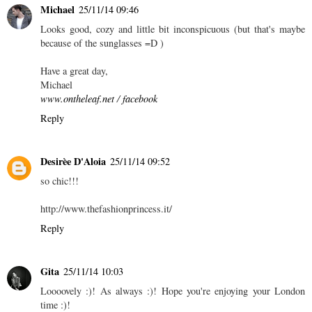
Michael
25/11/14 09:46
Looks good, cozy and little bit inconspicuous (but that's maybe
because of the sunglasses =D )
Have a great day,
Michael
www.ontheleaf.net
/
facebook
Reply
Desirèe D'Aloia
25/11/14 09:52
so chic!!!
http://www.thefashionprincess.it/
Reply
Gita
25/11/14 10:03
Loooovely :)! As always :)! Hope you're enjoying your London
time :)!