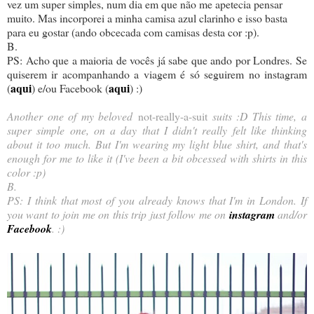
vez um super simples, num dia em que não me apetecia pensar
muito. Mas incorporei a minha camisa azul clarinho e isso basta
para eu gostar (ando obcecada com camisas desta cor :p).
B.
PS: Acho que a maioria de vocês já sabe que ando por Londres. Se
quiserem ir acompanhando a viagem é só seguirem no instagram
aqui
aqui
(
) e/ou Facebook (
) :)
Another one of my beloved
not-really-a-suit
suits :D This time, a
super simple one, on a day that I didn't really felt like thinking
about it too much. But I'm wearing my light blue shirt, and that's
enough for me to like it (I've been a bit obcessed with shirts in this
color :p)
B.
PS: I think that most of you already knows that I'm in London. If
you want to join me on this trip just follow me on
instagram
and/or
Facebook
. :)