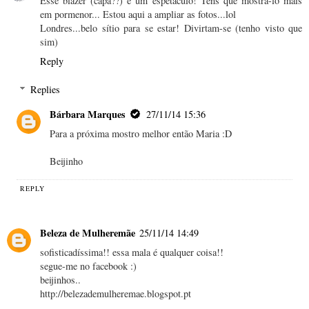
Esse blazer (capa??) é um espetáculo! Tens que mostrá-lo mais
em pormenor... Estou aqui a ampliar as fotos...lol
Londres...belo sítio para se estar! Divirtam-se (tenho visto que
sim)
Reply
Replies
Bárbara Marques
27/11/14 15:36
Para a próxima mostro melhor então Maria :D
Beijinho
REPLY
Beleza de Mulheremãe
25/11/14 14:49
sofisticadíssima!! essa mala é qualquer coisa!!
segue-me no facebook :)
beijinhos..
http://belezademulheremae.blogspot.pt