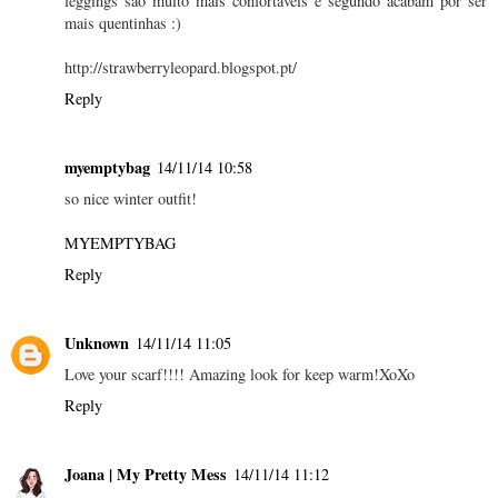
leggings são muito mais confortáveis e segundo acabam por ser
mais quentinhas :)
http://strawberryleopard.blogspot.pt/
Reply
myemptybag
14/11/14 10:58
so nice winter outfit!
MYEMPTYBAG
Reply
Unknown
14/11/14 11:05
Love your scarf!!!! Amazing look for keep warm!XoXo
Reply
Joana | My Pretty Mess
14/11/14 11:12