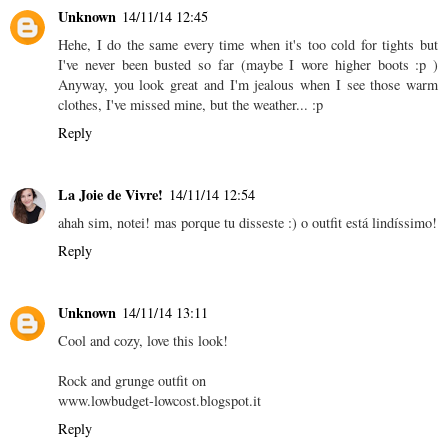
Unknown
14/11/14 12:45
Hehe, I do the same every time when it's too cold for tights but
I've never been busted so far (maybe I wore higher boots :p )
Anyway, you look great and I'm jealous when I see those warm
clothes, I've missed mine, but the weather... :p
Reply
La Joie de Vivre!
14/11/14 12:54
ahah sim, notei! mas porque tu disseste :) o outfit está lindíssimo!
Reply
Unknown
14/11/14 13:11
Cool and cozy, love this look!
Rock and grunge outfit on
www.lowbudget-lowcost.blogspot.it
Reply