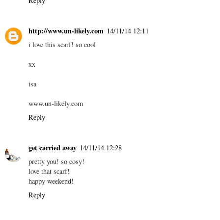
Reply
http://www.un-likely.com
14/11/14 12:11
i love this scarf! so cool
xx
isa
www.un-likely.com
Reply
get carried away
14/11/14 12:28
pretty you! so cosy!
love that scarf!
happy weekend!
Reply