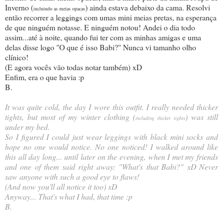
Inverno (
) ainda estava debaixo da cama. Resolvi
incluindo as meias opacas
então recorrer a leggings com umas mini meias pretas, na esperança
de que ninguém notasse. E ninguém notou! Andei o dia todo
assim...até à noite, quando fui ter com as minhas amigas e uma
delas disse logo "O que é isso Babi?" Nunca vi tamanho olho
clínico!
(E agora vocês vão todas notar também) xD
Enfim, era o que havia :p
B.
It was quite cold, the day I wore this outfit. I really needed thicker
tights, but most of my winter clothing (
) was still
including thicker tights
under my bed.
So I figured I could just wear leggings with black mini socks and
hope no one would notice. No one noticed! I walked around like
this all day long... until later on the evening, when I met my friends
and one of them said right away: "What's that Babi?" xD Never
saw anyone with such a good eye to flaws!
(And now you'll all notice it too) xD
Anyway... That's what I had, that time :p
B.