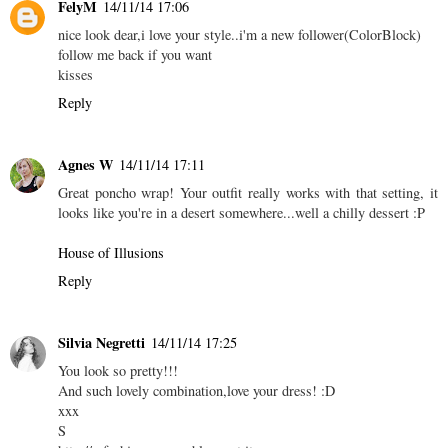
FelyM
14/11/14 17:06
nice look dear,i love your style..i'm a new follower(ColorBlock)
follow me back if you want
kisses
Reply
Agnes W
14/11/14 17:11
Great poncho wrap! Your outfit really works with that setting, it
looks like you're in a desert somewhere...well a chilly dessert :P
House of Illusions
Reply
Silvia Negretti
14/11/14 17:25
You look so pretty!!!
And such lovely combination,love your dress! :D
xxx
S