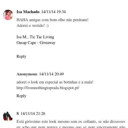
Isa Machado
14/11/14 19:34
HAHA amigas com bom olho não perdoam!
Adorei o vestido! :)
Isa M., Tic Tac Living
Oasap Cape - Giveaway
Reply
Anonymous
14/11/14 20:49
adorei o look em especial as botinhas e a mala!
http://fromnothingtoprada.blogspot.pt/
Reply
S
14/11/14 21:26
Está giríssimo este look mesmo sem os collants, se não dissesses
eu acho que nem notava e mesmo que se note sinceramente não