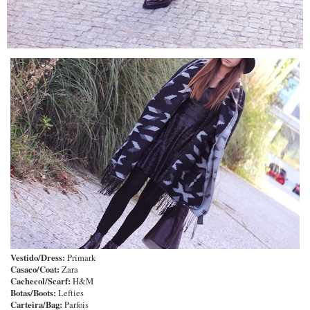
Vestido/Dress:
Primark
Casaco/Coat:
Zara
Cachecol/Scarf:
H&M
Botas/Boots:
Lefties
Carteira/Bag:
Parfois