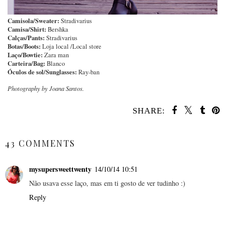
Camisola/Sweater:
Stradivarius
Camisa/Shirt:
Bershka
Calças/Pants:
Stradivarius
Botas/Boots:
Loja local /Local store
Laço/Bowtie:
Zara man
Carteira/Bag:
Blanco
Óculos de sol/Sunglasses:
Ray-ban
Photography by Joana Santos.
SHARE:
SHARE
43 COMMENTS
mysupersweettwenty
14/10/14 10:51
Não usava esse laço, mas em ti gosto de ver tudinho :)
Reply