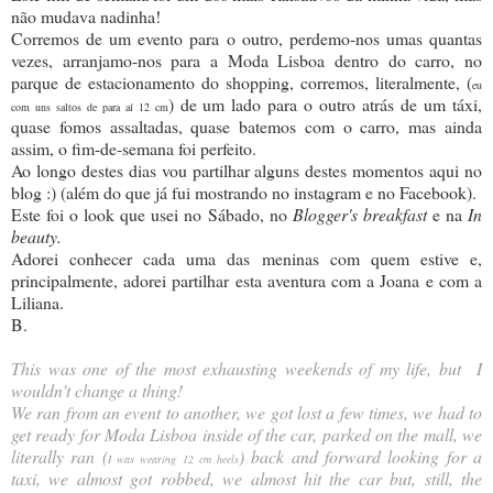
não mudava nadinha!
Corremos de um evento para o outro, perdemo-nos umas quantas
vezes, arranjamo-nos para a Moda Lisboa dentro do carro, no
parque de estacionamento do shopping, corremos, literalmente, (
eu
) de um lado para o outro atrás de um táxi,
com uns saltos de para aí 12 cm
quase fomos assaltadas, quase batemos com o carro, mas ainda
assim, o fim-de-semana foi perfeito.
Ao longo destes dias vou partilhar alguns destes momentos aqui no
blog :) (além do que já fui mostrando no instagram e no Facebook).
Este foi o look que usei no Sábado, no
Blogger's breakfast
e na
In
beauty.
Adorei conhecer cada uma das meninas com quem estive e,
principalmente, adorei partilhar esta aventura com a Joana e com a
Liliana.
B.
This was one of the most exhausting weekends of my life, but I
wouldn't change a thing!
We ran from an event to another, we got lost a few times, we had to
get ready for Moda Lisboa inside of the car, parked on the mall, we
literally ran (
) back and forward looking for a
I was wearing 12 cm heels
taxi, we almost got robbed, we almost hit the car but, still, the