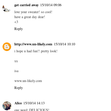
get carried away
15/10/14 09:06
love your sweater! so cool!
have a great day dear!
<3
Reply
http://www.un-likely.com
15/10/14 10:10
i hope u had fun!! pretty look!
xx
isa
www.un-likely.com
Reply
Alice
15/10/14 14:13
one word: DELICIOUS!