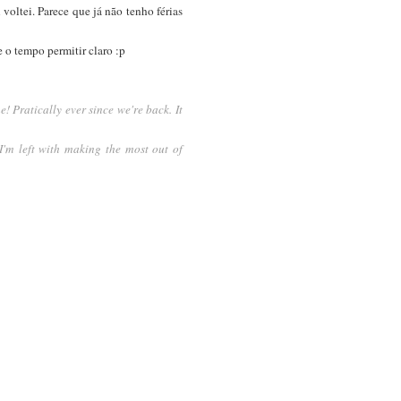
 voltei. Parece que já não tenho férias
e o tempo permitir claro :p
! Pratically ever since we're back. It
I'm left with making the most out of