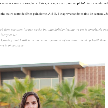
uas semanas, mas a sensação de férias já desapareceu por completo! Praticamente mal
ho outro tanto de férias pela frente. Até lá, é ir aproveitando os fins-de-semana...S
ack from vacation for two weeks, but that holiday feeling we get is completely gone
 last year xD
 is knowing that I still have the same ammount of vacation ahead :p Until then, 
s it, of course :p