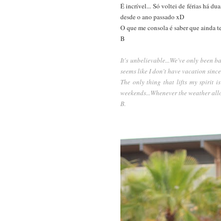
É incrível... Só voltei de férias há d
desde o ano passado xD
O que me consola é saber que ainda ten
B
It's unbelievable...We've only been b
seems like I don't have vacation since
The only thing that lifts my spirit
weekends...Whenever the weather allow
B.