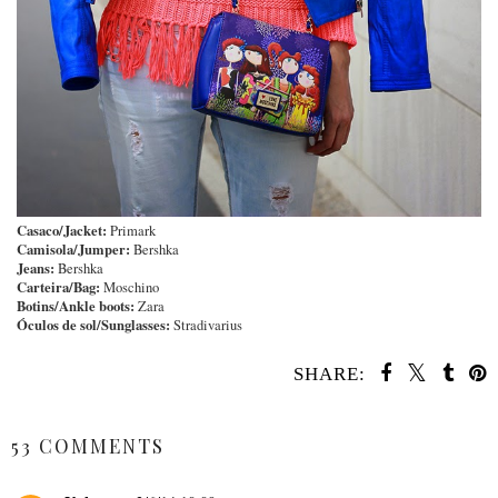
Casaco/Jacket:
Primark
Camisola/Jumper:
Bershka
Jeans:
Bershka
Carteira/Bag:
Moschino
Botins/Ankle boots:
Zara
Óculos de sol/Sunglasses:
Stradivarius
SHARE:
SHARE
53 COMMENTS