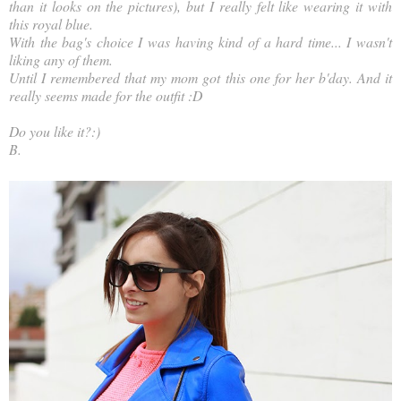
than it looks on the pictures), but I really felt like wearing it with
this royal blue.
With the bag's choice I was having kind of a hard time... I wasn't
liking any of them
.
Until I remembered that my mom got this one for her b'day. And it
really seems made for the outfit :D
Do you like it?:)
B.