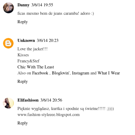
Danny
3/6/14 19:55
ficas mesmo bem de jeans caramba! adoro :)
Reply
Unknown
3/6/14 20:23
Love the jacket!!!
Kisses
Francy&Stef
Chic With The Least
Also on
Facebook
,
Bloglovin’
,
Instagram
and
What I Wear
Reply
Elifashioon
3/6/14 20:56
Pięknie wyglądasz, kurtka i spodnie są świetne!!!!! ;))))
www.fashion-styleeee.blogspot.com
Reply