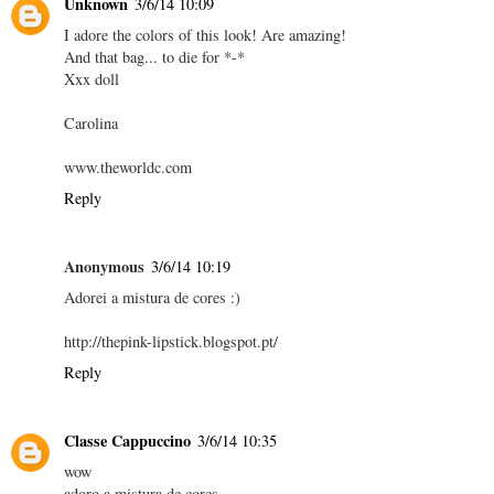
Unknown
3/6/14 10:09
I adore the colors of this look! Are amazing!
And that bag... to die for *-*
Xxx doll
Carolina
www.theworldc.com
Reply
Anonymous
3/6/14 10:19
Adorei a mistura de cores :)
http://thepink-lipstick.blogspot.pt/
Reply
Classe Cappuccino
3/6/14 10:35
wow
adoro a mistura de cores