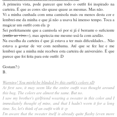
À primeira vista, pode parecer que todo o outfit foi inspirado na
carteira. É que as cores são quase quase as mesmas. Mas não.
Vi a minha cunhada com uma camisola mais ou menos desta cor e
lembrei-me da minha e que já não a usava há imenso tempo. Toca a
magicar um outfit com ela :p
Sei perfeitamente que a camisola só por si já é berrante o suficiente
(
então ao vivo...
), mas apetecia-me mesmo usá-la com azulão.
Na escolha da carteira é que já estava a ter mais dificuldades... Não
estava a gostar de ver com nenhuma. Até que se fez luz e me
lembrei que a minha mãe recebeu esta carteira de aniversário. É que
parece que foi feita para este outfit :D
Gostam?:)
B.
Warning! You might be blinded by this outfit's colors xD
At first saw, it may seem like the entire outfit was thought around
this bag. The colors are almost the same. But no.
I saw my brother's girlfriend wearing a sweater in this color and I
immediately thought of mine, and that I hadn't worn it for a long
time. So, let's think of an outfit with it :p
I'm aware that the sweater itself is already quite flashy (even more