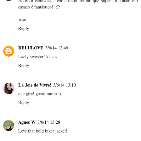
Adoro a camisola, a cor é linda mesmo que super forte ahah e o
casaco é fantástico!! :P
xoxo
Reply
BELULOVE
3/6/14 12:46
lovely sweater! kisses
Reply
La Joie de Vivre!
3/6/14 13:10
que gira! gosto muito :)
Reply
Agnes W
3/6/14 13:28
Love that bold biker jacket!