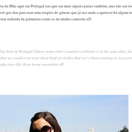
 da Mãe aqui em Portugal (sei que em mais alguns países também, mas não em todo
vel que deu para usar uma roupita do género que já nos anda a apetecer há algum
 estar rodeada de palmeiras como as da minha camisola xD
y here in Portugal (I know some other countries celebrate it in the same date, but 
that we could even wear these kind of clothes that we've been wanting to wear for
lm trees like these in my sweatshirt xD