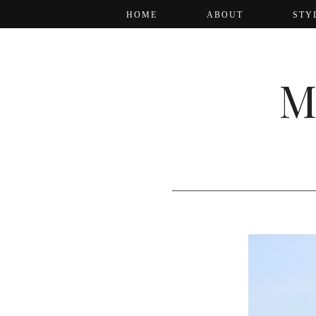
HOME
ABOUT
STY
M