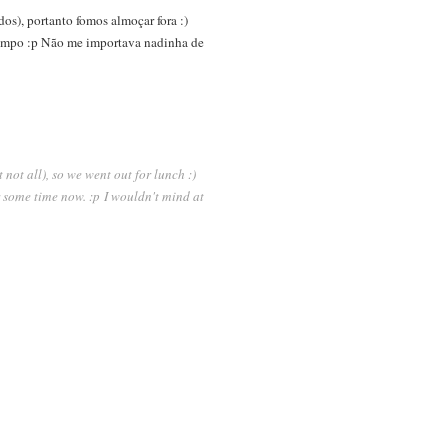
s), portanto fomos almoçar fora :)
 tempo :p Não me importava nadinha de
not all), so we went out for lunch :)
 some time now. :p I wouldn't mind at