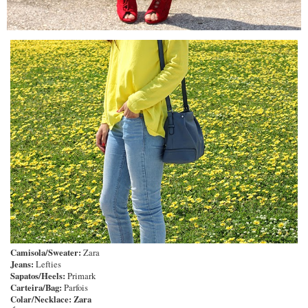
Camisola/Sweater:
Zara
Jeans:
Lefties
Sapatos/Heels:
Primark
Carteira/Bag:
Parfois
Colar/Necklace: Zara