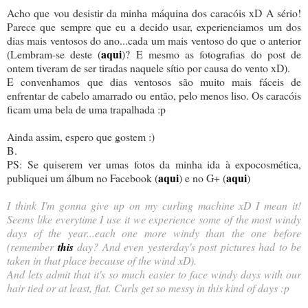
Acho que vou desistir da minha máquina dos caracóis xD A sério!
Parece que sempre que eu a decido usar, experienciamos um dos
dias mais ventosos do ano...cada um mais ventoso do que o anterior
aqui
(Lembram-se deste (
)? E mesmo as fotografias do post de
ontem tiveram de ser tiradas naquele sítio por causa do vento xD).
E convenhamos que dias ventosos são muito mais fáceis de
enfrentar de cabelo amarrado ou então, pelo menos liso. Os caracóis
ficam uma bela de uma trapalhada :p
Ainda assim, espero que gostem :)
B.
PS: Se quiserem ver umas fotos da minha ida à expocosmética,
aqui
aqui
publiquei um álbum no Facebook (
) e no G+ (
)
I think I'm gonna give up on my curling machine xD I mean it!
Seems like everytime I use it we experience some of the most windy
days of the year...each one more windy than the one before
(remember
this
day? And even yesterday's post pictures had to be
taken in that place because of the wind xD).
And lets admit that it's so much easier to face windy days with our
hair tied or at least, flat. Curls get so messy in this kind of days :p