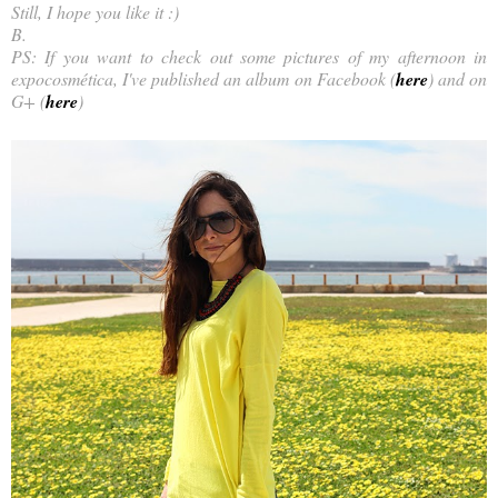
Still, I hope you like it :)
B.
PS: If you want to check out some pictures of my afternoon in
expocosmética, I've published an album on Facebook (
here
) and on
G+ (
here
)