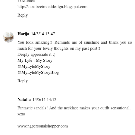
xxMonica
http://sunstreetmonidesign.blogspot.com
Reply
Harija
14/5/14 13:47
You look amazing!! Reminds me of sunshine and thank you so
much for your lovely thoughts on my past post!!
Deeply appreciate it ;)
My Lyfe ; My Story
@MyLyfeMyStory
@MyLyfeMyStoryBlog
Reply
Natalia
14/5/14 14:12
Fantastic sandals! And the necklace makes your outfit sensational.
xoxo
www.ngpersonalshopper.com