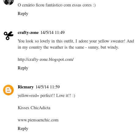
O cenário ficou fantástico com essas cores :)
Reply
crafty-zone
14/5/14 11:49
You look so lovely in this outfit, I adore your yellow sweater! And
in my country the weather is the same - sunny, but windy.
http://crafty-zone.blogspot.com/
Reply
Ricmary
14/5/14 11:59
yellow+red= perfect!! Love it!! :)
Kisses ChicAdicta
www.piensaenchic.com
Reply