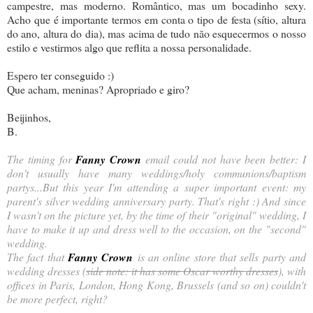
campestre, mas moderno. Romântico, mas um bocadinho sexy.
Acho que é importante termos em conta o tipo de festa (sítio, altura
do ano, altura do dia), mas acima de tudo não esquecermos o nosso
estilo e vestirmos algo que reflita a nossa personalidade.
Espero ter conseguido :)
Que acham, meninas? Apropriado e giro?
Beijinhos,
B.
The timing for
Fanny Crown
email could not have been better: I
don't usually have many weddings/holy communions/baptism
partys...But this year I'm attending a super important event: my
parent's silver wedding anniversary party. That's right :) And since
I wasn't on the picture yet, by the time of their "original" wedding, I
have to make it up and dress well to the occasion, on the "second"
wedding.
The fact that
Fanny Crown
is an online store that sells party and
wedding dresses (
side note: it has some Oscar worthy dresses
), with
offices in Paris, London, Hong Kong, Brussels (and so on) couldn't
be more perfect, right?