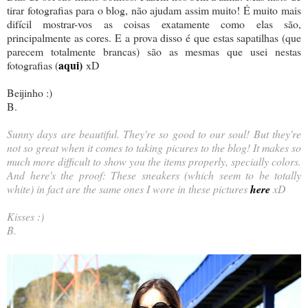
tirar fotografias para o blog, não ajudam assim muito! É muito mais
difícil mostrar-vos as coisas exatamente como elas são,
principalmente as cores. E a prova disso é que estas sapatilhas (que
parecem totalmente brancas) são as mesmas que usei nestas
aqui)
fotografias (
xD
Beijinho :)
B.
Sunny days are beautiful. They're so good to our soul! But they're
not so great when it comes to taking picures to the blog! It makes so
much more difficult to show you the items properly, specially colors.
And here's the proof: These sneakers (which seem to be totally
white) in fact are the same ones I wore in these pictures
here
xD
Kisses :)
B.