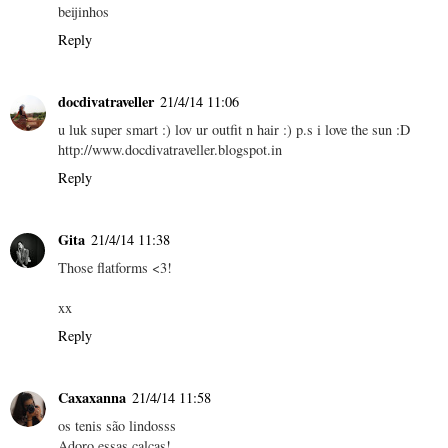
beijinhos
Reply
docdivatraveller
21/4/14 11:06
u luk super smart :) lov ur outfit n hair :) p.s i love the sun :D
http://www.docdivatraveller.blogspot.in
Reply
Gita
21/4/14 11:38
Those flatforms <3!
xx
Reply
Caxaxanna
21/4/14 11:58
os tenis são lindosss
Adoro essas calças!