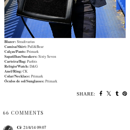
Blazer:
Stradivarius
Camisa/Shirt:
Pull&Bear
Calças/Pants:
Primark
Sapatilhas/Sneakers:
Sixty Seven
Carteira/Bag:
Parfois
Relógio/Watch:
D&G
Anel/Ring:
CK
Colar/Necklace:
Primark
Óculos de sol/Sunglasses:
Primark
SHARE:
SHARE
66 COMMENTS
Cê
21/4/14 09:07