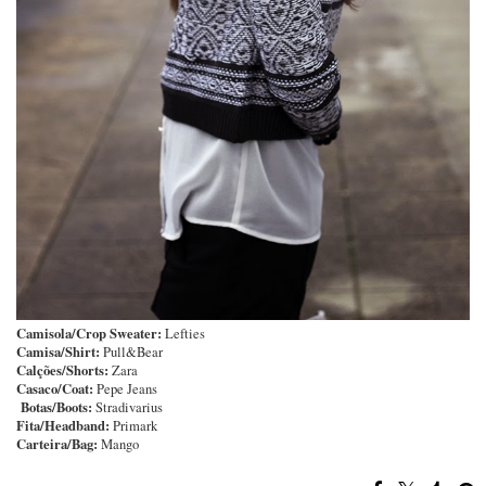
Camisola/Crop Sweater:
Lefties
Camisa/Shirt:
Pull&Bear
Calções/Shorts:
Zara
Casaco/Coat:
Pepe Jeans
Botas/Boots:
Stradivarius
Fita/Headband:
Primark
Carteira/Bag:
Mango