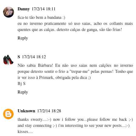
Danny
17/2/14 18:11
fica-te tão bem a bandana :)
eu no inverno praticamente só uso saias, acho os collants mais
quentes que as calças. detesto calças de ganga, são tão frias!
Reply
S
17/2/14 18:12
Não sabia Bárbara! Eu não uso saias nem calções no inverno
porque detesto sentir o frio a "trepar-me" pelas pernas! Tenho que
ir ver isso à Primark, obrigada pela dica ;)
Bj S
Reply
Unknown
17/2/14 18:28
thanks sweety....:-) now i follow you...please follow me back ;-)
and stay connecting ;-) i'm interesting to see your new posts...;-)
kisses....