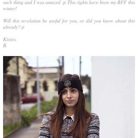
such thing and I was amazed :p This tights have been my BFF this
winter!
Will this revelation be useful for you, or did you know about this
already?:p
Kisses,
B.