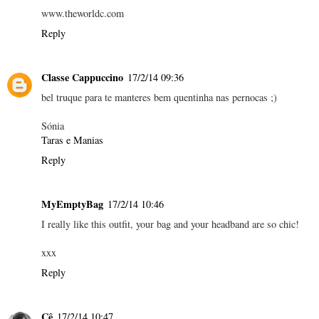
www.theworldc.com
Reply
Classe Cappuccino
17/2/14 09:36
bel truque para te manteres bem quentinha nas pernocas ;)
Sónia
Taras e Manias
Reply
MyEmptyBag
17/2/14 10:46
I really like this outfit, your bag and your headband are so chic!
xxx
Reply
Cê
17/2/14 10:47