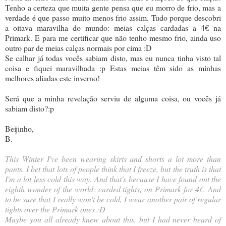
Tenho a certeza que muita gente pensa que eu morro de frio, mas a
verdade é que passo muito menos frio assim. Tudo porque descobri
a oitava maravilha do mundo: meias calças cardadas a 4€ na
Primark. E para me certificar que não tenho mesmo frio, ainda uso
outro par de meias calças normais por cima :D
Se calhar já todas vocês sabiam disto, mas eu nunca tinha visto tal
coisa e fiquei maravilhada :p Estas meias têm sido as minhas
melhores aliadas este inverno!
Será que a minha revelação serviu de alguma coisa, ou vocês já
sabiam disto?:p
Beijinho,
B.
This Winter I've been wearing skirts and shorts a lot more than
pants. I bet that lots of people think that I freeze, but the truth is that
I'm a lot less cold this way. And that's because I have found out the
eighth wonder of the world: carded tights, on Primark for 4€. And
to be sure that I really won't be cold, I wear another pair of regular
tights over the Primark ones :D
Maybe you all already knew about this, but I had never heard of