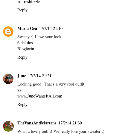
xo
freshfizzle
Reply
María Gea
17/2/14 21:10
Sweaty :) I love your look.
6 del dos
Bloglovin
Reply
June
17/2/14 21:21
Looking good! That's a very cool outfit!
xx
www.JuneWantsItAll.com
Reply
TheVansAndMartens
17/2/14 21:39
What a lovely outfit! We really love your sweater ;)