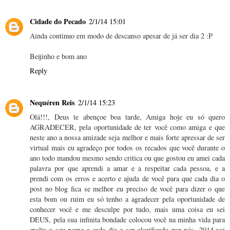
Cidade do Pecado
2/1/14 15:01
Ainda continuo em modo de descanso apesar de já ser dia 2 :P
Beijinho e bom ano
Reply
Nequéren Reis
2/1/14 15:23
Olá!!!, Deus te abençoe boa tarde, Amiga hoje eu só quero
AGRADECER, pela oportunidade de ter você como amiga e que
neste ano a nossa amizade seja melhor e mais forte apressar de ser
virtual mais eu agradeço por todos os recados que você durante o
ano todo mandou mesmo sendo critica ou que gostou eu amei cada
palavra por que aprendi a amar e a respeitar cada pessoa, e a
prendi com os erros e acerto e ajuda de você para que cada dia o
post no blog fica se melhor eu preciso de você para dizer o que
esta bom ou ruim eu só tenho a agradecer pela oportunidade de
conhecer você e me desculpe por tudo, mais uma coisa eu sei
DEUS, pela sua infinita bondade colocou você na minha vida para
exalta o seu nome a cada dia e ser glorificado por nós, 2014 vai