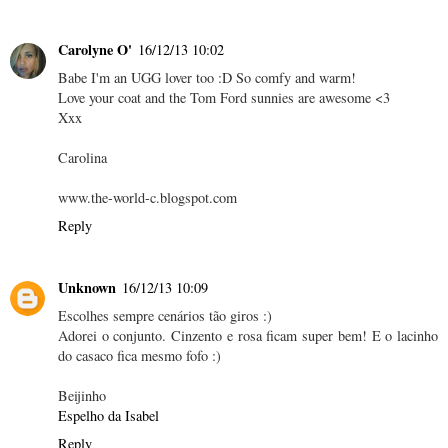
Carolyne O'
16/12/13 10:02
Babe I'm an UGG lover too :D So comfy and warm!
Love your coat and the Tom Ford sunnies are awesome <3
Xxx
Carolina
www.the-world-c.blogspot.com
Reply
Unknown
16/12/13 10:09
Escolhes sempre cenários tão giros :)
Adorei o conjunto. Cinzento e rosa ficam super bem! E o lacinho
do casaco fica mesmo fofo :)
Beijinho
Espelho da Isabel
Reply