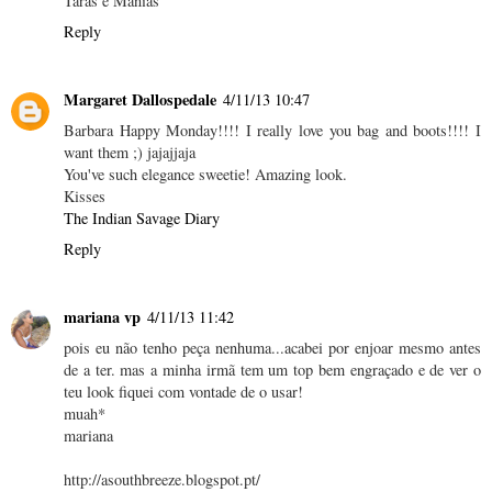
Taras e Manias
Reply
Margaret Dallospedale
4/11/13 10:47
Barbara Happy Monday!!!! I really love you bag and boots!!!! I
want them ;) jajajjaja
You've such elegance sweetie! Amazing look.
Kisses
The Indian Savage Diary
Reply
mariana vp
4/11/13 11:42
pois eu não tenho peça nenhuma...acabei por enjoar mesmo antes
de a ter. mas a minha irmã tem um top bem engraçado e de ver o
teu look fiquei com vontade de o usar!
muah*
mariana
http://asouthbreeze.blogspot.pt/