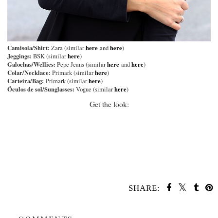
Camisola/Shirt:
here
here
Zara (similar
and
)
Jeggings:
here
BSK (similar
)
Galochas/Wellies:
here
here
Pepe Jeans (similar
and
)
Colar/Necklace:
here
Primark (similar
)
Carteira/Bag:
here
Primark (similar
)
Óculos de sol/Sunglasses:
here
Vogue (similar
)
Get the look:
SHARE:
SHARE