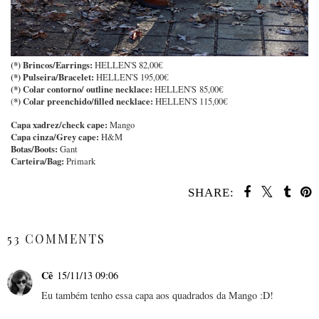
(*) Brincos/Earrings:
HELLEN'S 82,00€
(*) Pulseira/Bracelet:
HELLEN'S 195,00€
(*) Colar contorno/ outline necklace:
HELLEN'S 85,00€
*) Colar preenchido/filled necklace:
(
HELLEN'S 115,00€
Capa xadrez/check cape:
Mango
Capa cinza/Grey cape:
H&M
Botas/Boots:
Gant
Carteira/Bag:
Primark
SHARE:
SHARE
53 COMMENTS
Cê
15/11/13 09:06
Eu também tenho essa capa aos quadrados da Mango :D!