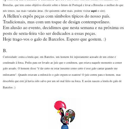
Bruxelas, que tem como objetivo discutir sobre o futuro de Portugal e levar a Bruxelas o melhor do que
nós temos, nas mais variadas áreas. (Se quiserem saber mais, podem visitar
aqui
o site).
A Hellen's expôs peças com símbolos típicos do nosso país.
Tradicionais, mas com um toque de design contemporâneo.
Em alusão ao evento, decidimos que nesta semana e na próxima os
posts de sexta-feira vão ser dedicados a essas peças.
Hoje trago-vos o galo de Barcelos. Espero que gostem. :)
B.
Curiosidade: conta a lenda que, em Barcelos, um homem foi injustamente acusado de um crime e
condenado à forca. Pediu para ser levado ao juíz que o condenou, que estava naquele momento a comer
galo assado. O homem
disse "é tão certo eu estar inocente como certo é esse galo cantar quando me
enforcarem". Quando estavam a enforcá-lo o galo ergueu-se ecantou! O juíz correu para o homem, mas
descobriu que este já havia sido salvo por um nó mal feito na forca. E assim nasceu a lenda do galo de
Barcelos :)