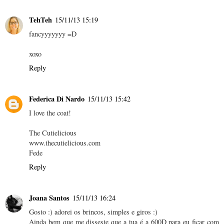
TehTeh
15/11/13 15:19
fancyyyyyyy =D
xoxo
Reply
Federica Di Nardo
15/11/13 15:42
I love the coat!
The Cutielicious
www.thecutielicious.com
Fede
Reply
Joana Santos
15/11/13 16:24
Gosto :) adorei os brincos, simples e giros :)
Ainda bem que me disseste que a tua é a 600D para eu ficar com