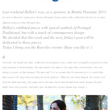
Last weekend Hellen's was, as a sponsor, in Matiné Pensante 2013:
an event in Brussels organized to discuss Portugal's future and to take to Brussels the best (in so many
different areas) of what Portugal has).
Hellen's exhibited pieces with typical symbols of Portugal.
Traditional, but with a touch of contemporary design.
We decided that this week and the next, friday's post will be
dedicated to those pieces.
Today I bring you the Barcelos rooster. Hope you like it :)
B.
Curiosity: the legend sais that, in Barcelos (a portuguese city), a man was wrongfully accused of a crime
and sentenced to death penalty. The man asked to be taken to the judge that convicted him, who was
eating a rooster, at that moment. The man said "it is so certain that I'm innocent as it is certain that
that rooster will sing when you hang me on the gallows". When he was being hanged, the rooster rose
from the table and sang. The judge ran to the man, but he had already been saved, because the knot
hadn't been tied correctly. And that's how the Barcelos rooster legend was created :)