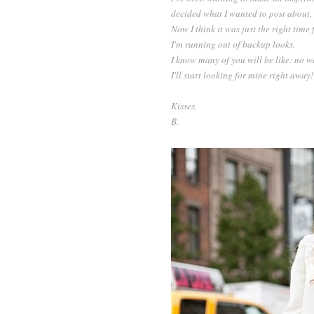
decided what I wanted to post about,
Now I think it was just the right time
I'm running out of backup looks.
I know many of you will be like: no wa
I'll start looking for mine right away!
Kisses,
B.