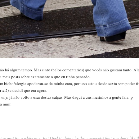
ação há algum tempo. Mas sinto (pelos comentários) que vocês não gostam tanto. Al
u mais posts sobre exatamente o que eu tinha pensado.
m bicho/alergia apoderou-se da minha cara, por isso estou desde sexta sem poder tirar
r xD) e decidi que era agora.
 way,
já não volto a usar destas calças. Mas daqui a uns mesinhos a gente fala :p
ra mim!
ion post for a while now. But I feel (judging by the comments) that you don't like 