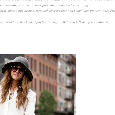
 I immediatly saw one or more posts about the exact same thing.
 for it, since a bug or an alergy took over my face and I can't take pictures since F
y, I won't use this kind of pants never again. But we'll talk in a few months :p