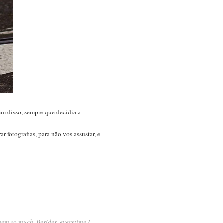
ém disso, sempre que decidia a
 fotografias, para não vos assustar, e
them so much. Besides, everytime I