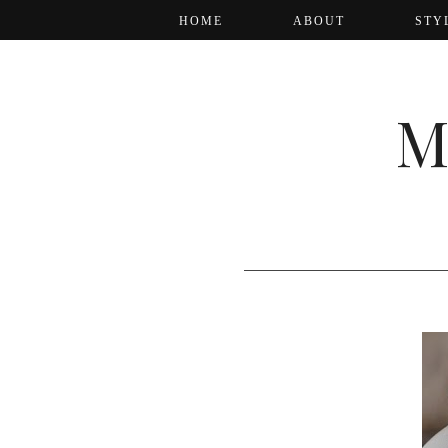
HOME
ABOUT
STY
M