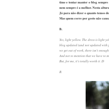
time e tentar manter o blog sempre 
nem sempre é a melhor. Nesta altura 
Já para não dizer o quanto temos d
Mas quem corre por gosto não cansa
B.
Yes, light yellow. The dress is light y
blog updated (and not updated with jus
we get out of work, there isn't enough
And not to mention that we have to ma
But, for me, it's totally worth it :D
B.