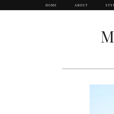
HOME
ABOUT
STY
M