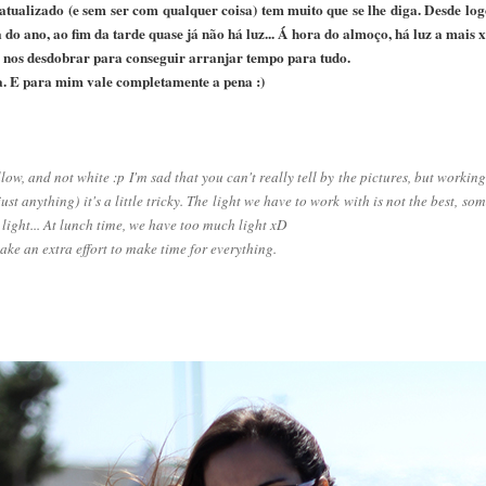
atualizado (e sem ser com qualquer coisa) tem muito que se lhe diga. Desde log
do ano, ao fim da tarde quase já não há luz... Á hora do almoço, há luz a mais 
e nos desdobrar para conseguir arranjar tempo para tudo.
. E para mim vale completamente a pena :)
ellow, and not white :p I'm sad that you can't really tell by the pictures, but workin
t anything) it's a little tricky. The light we have to work with is not the best, some
 light... At lunch time, we have too much light xD
ke an extra effort to make time for everything.