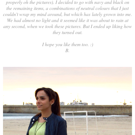
properly oh the pictures). I decided to go with navy and black on
the remaining items, a combinations of neutral colours that I just
couldn't wrap my mind around, but which has lately grown into me.
We had almost no light and it seemed like it was about to rain at
any second, when we took these pictures. But I ended up liking how
they turned out.
I hope you like them too. :)
B.