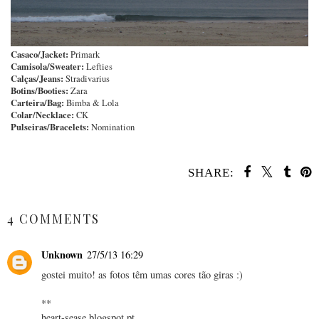
Casaco/Jacket:
Primark
Camisola/Sweater:
Lefties
Calças/Jeans:
Stradivarius
Botins/Booties:
Zara
Carteira/Bag:
Bimba & Lola
Colar/Necklace:
CK
Pulseiras/Bracelets:
Nomination
SHARE:
SHARE
4 COMMENTS
Unknown
27/5/13 16:29
gostei muito! as fotos têm umas cores tão giras :)
**
heart-sease.blogspot.pt